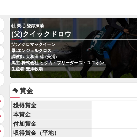
牡 栗毛 登録抹消
(父)クイックドロウ
父:メジロマックイーン
母:エンジェルクロス
調教師:大和田 稔 (美浦)
馬主:株式会社 ヒダカ・ブリーダーズ・ユニオン
生産者:豊洋牧場
賞金
獲得賞金
本賞金
付加賞金
収得賞金（平地）