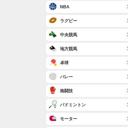
NBA
ラグビー
中央競馬
地方競馬
卓球
バレー
格闘技
バドミントン
モーター