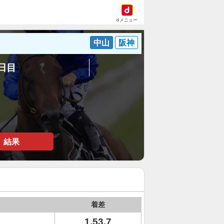
dメニュー
中山
阪神
4日目
結果
着差
1.53.7