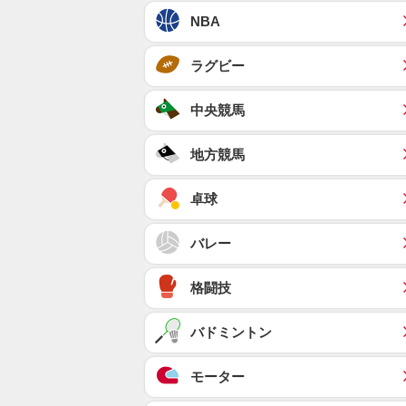
NBA
ラグビー
中央競馬
地方競馬
卓球
バレー
格闘技
バドミントン
モーター