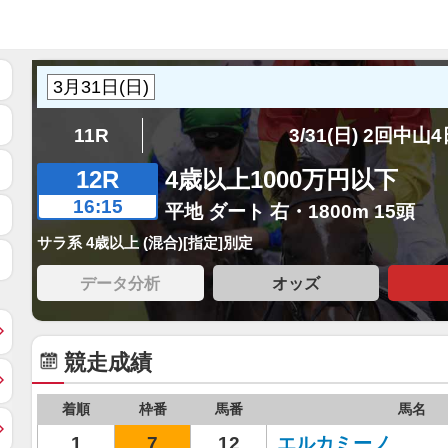
11R
3/31(日) 2回中山
12R
4歳以上1000万円以下
16:15
平地 ダート 右・1800m 15頭
サラ系 4歳以上 (混合)[指定]別定
データ分析
オッズ
競走成績
着順
枠番
馬番
馬名
1
7
12
エルカミーノ