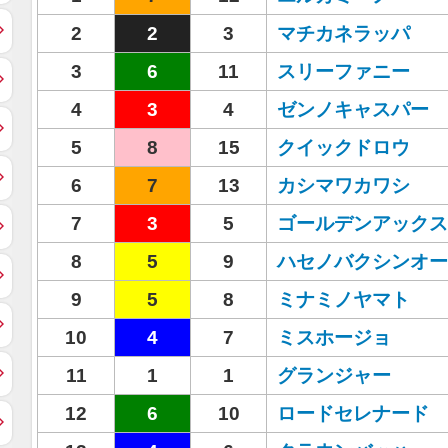
2
2
3
マチカネラッパ
3
6
11
スリーファニー
4
3
4
ゼンノキャスパー
5
8
15
クイックドロウ
6
7
13
カシマワカワシ
7
3
5
ゴールデンアックス
8
5
9
ハセノバクシンオー
9
5
8
ミナミノヤマト
10
4
7
ミスホージョ
11
1
1
グランジャー
12
6
10
ロードセレナード