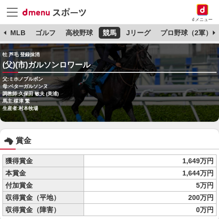
dメニュー
球
MLB
ゴルフ
高校野球
競馬
Jリーグ
プロ野球（2軍）
牡 芦毛 登録抹消
(父)(市)ガルソンロワール
父:ミホノブルボン
母:ベターガルソンヌ
調教師:久保田 敏夫 (美浦)
馬主:楳津 繁
生産者:村本牧場
賞金
獲得賞金
1,649万円
本賞金
1,644万円
付加賞金
5万円
収得賞金（平地）
200万円
収得賞金（障害）
0万円