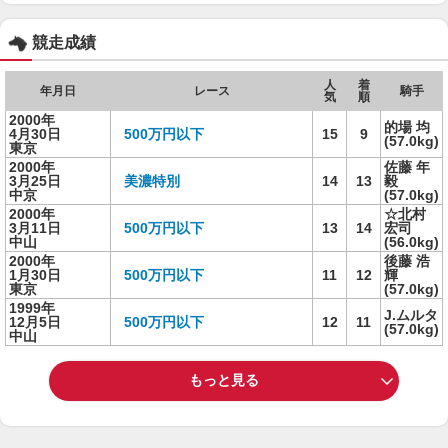
競走成績
人
着
年月日
レース
騎手
気
順
2000年
的場 均
4月30日
500万円以下
15
9
(57.0kg)
東京
2000年
佐藤 年
3月25日
美濃特別
14
13
毅
中京
(57.0kg)
2000年
☆北村
3月11日
500万円以下
13
14
宏司
中山
(56.0kg)
2000年
後藤 浩
1月30日
500万円以下
11
12
輝
東京
(57.0kg)
1999年
J.ムルタ
12月5日
500万円以下
12
11
(57.0kg)
中山
もっと見る