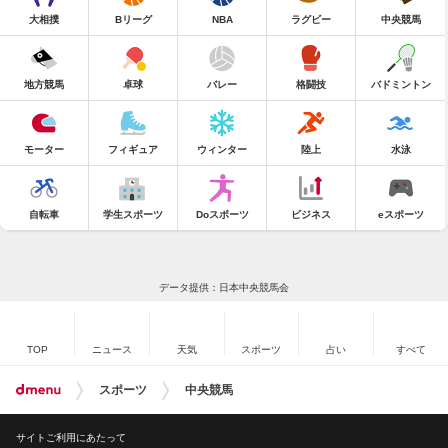
大相撲
Bリーグ
NBA
ラグビー
中央競馬
地方競馬
卓球
バレー
格闘技
バドミントン
モーター
フィギュア
ウィンター
陸上
水泳
自転車
学生スポーツ
Doスポーツ
ビジネス
eスポーツ
データ提供：日本中央競馬会
TOP
ニュース
天気
スポーツ
占い
すべて
スポーツ
中央競馬
サイトご利用にあたって