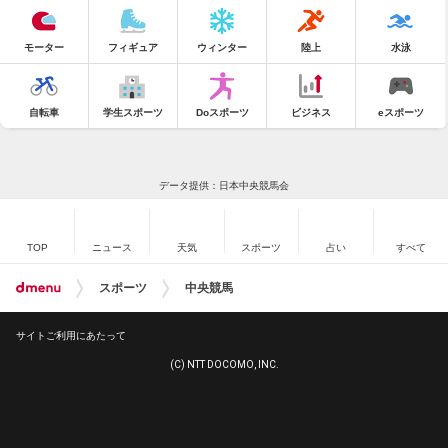
モーター
フィギュア
ウィンター
陸上
水泳
自転車
学生スポーツ
Doスポーツ
ビジネス
eスポーツ
データ提供：日本中央競馬会
TOP
ニュース
天気
スポーツ
占い
すべて
スポーツ
中央競馬
サイトご利用にあたって
(C) NTT DOCOMO, INC.