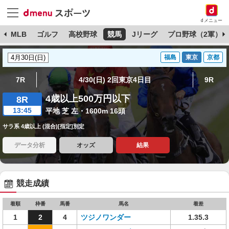
dメニュー
球
MLB
ゴルフ
高校野球
競馬
Jリーグ
プロ野球（2軍）
福島
東京
京都
7R
4/30(日) 2回東京4日目
9R
4歳以上500万円以下
8R
13:45
平地 芝 左・1600m 16頭
サラ系 4歳以上 (混合)[指定]別定
データ分析
オッズ
結果
競走成績
着順
枠番
馬番
馬名
着差
1
2
4
ツジノワンダー
1.35.3