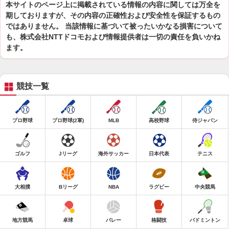
本サイトのページ上に掲載されている情報の内容に関しては万全を
期しておりますが、その内容の正確性および安全性を保証するもの
ではありません。 当該情報に基づいて被ったいかなる損害について
も、株式会社NTTドコモおよび情報提供者は一切の責任を負いかね
ます。
競技一覧
プロ野球
プロ野球(2軍)
MLB
高校野球
侍ジャパン
ゴルフ
Jリーグ
海外サッカー
日本代表
テニス
大相撲
Bリーグ
NBA
ラグビー
中央競馬
地方競馬
卓球
バレー
格闘技
バドミントン