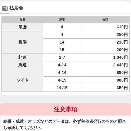
払戻金
種類
馬番
金額
単勝
4
610円
4
250円
複勝
14
230円
15
200円
枠連
2-7
1,340円
馬連
4-14
2,440円
4-14
890円
ワイド
4-15
880円
14-15
650円
注意事項
結果・成績・オッズなどのデータは、必ず主催者発行のものと照合
し確認してください。