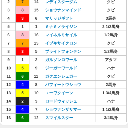
2
7
14
レディスターダム
クビ
3
8
15
ショウナンマインド
クビ
4
3
6
マリッジギフト
3馬身
5
1
1
ミナミノライジン
2 1/2馬身
6
8
16
マイネルミサイル
1/2馬身
7
7
13
イブキサイクロン
クビ
8
3
5
ブライトフォンテン
1/2馬身
9
1
2
ガルソンロワール
アタマ
10
5
9
ジーガーワールド
ハナ
11
6
11
ガクエンシュガー
クビ
12
4
8
パフィートウショウ
2馬身
13
5
10
ユーワクイーン
1 3/4馬身
14
2
3
ロードウィッシュ
ハナ
15
4
7
ショウナンザサマー
1 1/2馬身
16
6
12
スマイルスター
3/4馬身