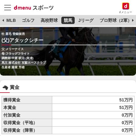
dメニュー
球
MLB
ゴルフ
高校野球
競馬
Jリーグ
プロ野球（2軍）
牡 栗毛 登録抹消
(父)アタックシチー
父:メリーナイス
母:フラッグフライト
調教師:中尾 銑治 (美浦)
馬主:株式会社 友駿ホースクラブ
生産者:築紫 芳雄
賞金
獲得賞金
51万円
本賞金
51万円
付加賞金
0万円
収得賞金（平地）
0万円
収得賞金（障害）
0万円