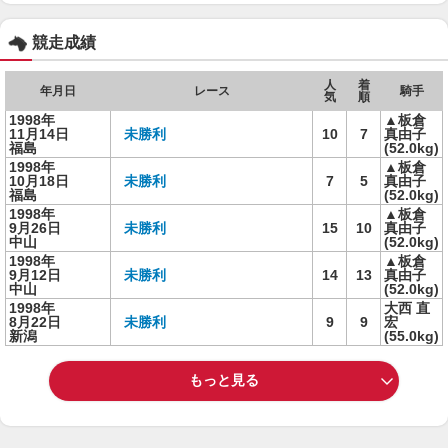
競走成績
人
着
年月日
レース
騎手
気
順
1998年
▲板倉
11月14日
未勝利
10
7
真由子
福島
(52.0kg)
1998年
▲板倉
10月18日
未勝利
7
5
真由子
福島
(52.0kg)
1998年
▲板倉
9月26日
未勝利
15
10
真由子
中山
(52.0kg)
1998年
▲板倉
9月12日
未勝利
14
13
真由子
中山
(52.0kg)
1998年
大西 直
8月22日
未勝利
9
9
宏
新潟
(55.0kg)
もっと見る