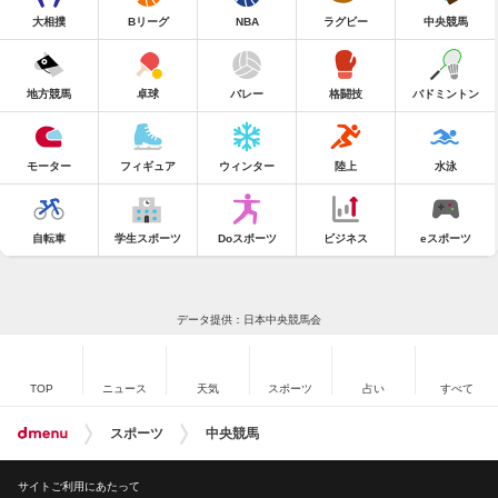
大相撲
Bリーグ
NBA
ラグビー
中央競馬
地方競馬
卓球
バレー
格闘技
バドミントン
モーター
フィギュア
ウィンター
陸上
水泳
自転車
学生スポーツ
Doスポーツ
ビジネス
eスポーツ
データ提供：日本中央競馬会
TOP
ニュース
天気
スポーツ
占い
すべて
スポーツ
中央競馬
サイトご利用にあたって