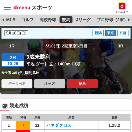
dメニュー
球
MLB
ゴルフ
高校野球
競馬
Jリーグ
プロ野球（2軍）
新潟
東京
京都
1R
5/10(日) 2回東京6日目
3R
3歳未勝利
2R
10:25
平地 ダート 左・1400m 13頭
サラ系 3歳 (父)[指定]馬齢
データ分析
オッズ
結果
競走成績
着順
枠番
馬番
馬名
着差
1
7
11
ハネダクロス
1.28.2