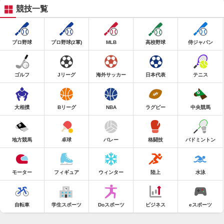
競技一覧
プロ野球
プロ野球(2軍)
MLB
高校野球
侍ジャパン
ゴルフ
Jリーグ
海外サッカー
日本代表
テニス
大相撲
Bリーグ
NBA
ラグビー
中央競馬
地方競馬
卓球
バレー
格闘技
バドミントン
モーター
フィギュア
ウィンター
陸上
水泳
自転車
学生スポーツ
Doスポーツ
ビジネス
eスポーツ