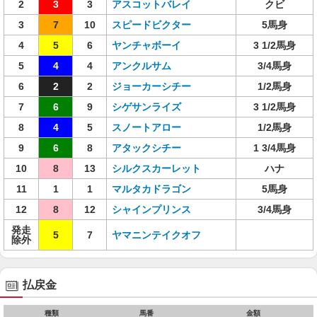
2
3
3
アスコットバレイ
クビ
3
7
10
スピードビクター
5馬身
4
5
6
ヤンチャボーイ
3 1/2馬身
5
4
4
アンクルサム
3/4馬身
6
2
2
ジョーカーシチー
1/2馬身
7
6
9
シゲサンライズ
3 1/2馬身
8
4
5
スノートアロー
1/2馬身
9
6
8
アタックシチー
1 3/4馬身
10
8
13
シルクスカーレット
ハナ
11
1
1
マルタカドラゴン
5馬身
12
8
12
シャインプリンス
3/4馬身
発走
5
7
ヤマニンテイクオフ
除外
払戻金
種類
馬番
金額