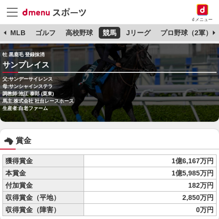
dメニュー
球
MLB
ゴルフ
高校野球
競馬
Jリーグ
プロ野球（2軍）
牡 黒鹿毛 登録抹消
サンプレイス
父:サンデーサイレンス
母:サンシャインステラ
調教師:池江 泰郎 (栗東)
馬主:株式会社 社台レースホース
生産者:白老ファーム
賞金
獲得賞金
1億6,167万円
本賞金
1億5,985万円
付加賞金
182万円
収得賞金（平地）
2,850万円
収得賞金（障害）
0万円