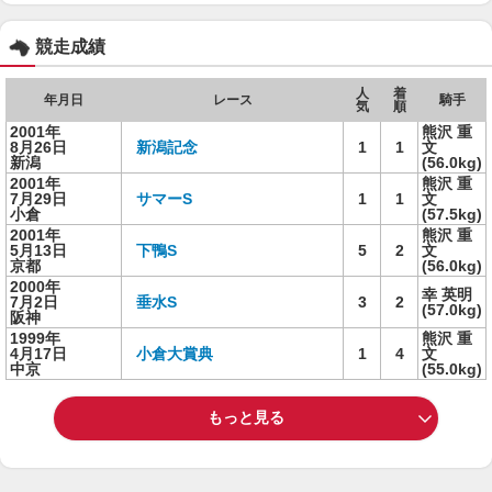
競走成績
人
着
年月日
レース
騎手
気
順
2001年
熊沢 重
8月26日
新潟記念
1
1
文
新潟
(56.0kg)
2001年
熊沢 重
7月29日
サマーS
1
1
文
小倉
(57.5kg)
2001年
熊沢 重
5月13日
下鴨S
5
2
文
京都
(56.0kg)
2000年
幸 英明
7月2日
垂水S
3
2
(57.0kg)
阪神
1999年
熊沢 重
4月17日
小倉大賞典
1
4
文
中京
(55.0kg)
もっと見る