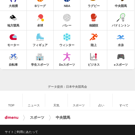
大相撲
Bリーグ
NBA
ラグビー
中央競馬
地方競馬
卓球
バレー
格闘技
バドミントン
モーター
フィギュア
ウィンター
陸上
水泳
自転車
学生スポーツ
Doスポーツ
ビジネス
eスポーツ
データ提供：日本中央競馬会
TOP
ニュース
天気
スポーツ
占い
すべて
スポーツ
中央競馬
サイトご利用にあたって