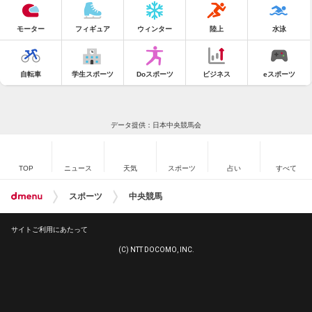
モーター
フィギュア
ウィンター
陸上
水泳
自転車
学生スポーツ
Doスポーツ
ビジネス
eスポーツ
データ提供：日本中央競馬会
TOP
ニュース
天気
スポーツ
占い
すべて
スポーツ
中央競馬
サイトご利用にあたって
(C) NTT DOCOMO, INC.