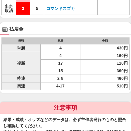
出走
3
5
コマンドスズカ
取消
払戻金
種類
馬番
金額
単勝
4
430円
4
160円
複勝
17
110円
15
390円
枠連
2-8
460円
馬連
4-17
510円
注意事項
結果・成績・オッズなどのデータは、必ず主催者発行のものと照合
し確認してください。