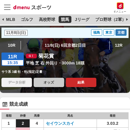
dメニュー
球
MLB
ゴルフ
高校野球
競馬
Jリーグ
プロ野球（2軍）
福島
東京
京都
10R
11/8(日) 6回京都2日目
12R
菊花賞
11R
15:35
平地 芝 右 外回り・3000m 18頭
サラ系 3歳 牡・牝(指定)定量
データ分析
オッズ
結果
競走成績
着順
枠番
馬番
馬名
着差
1
2
4
セイウンスカイ
3.03.2