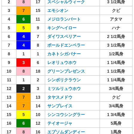
2
8
17
スペシャルウィーク
3 1/2馬身
3
7
15
エモシオン
クビ
4
6
11
メジロランバート
アタマ
5
5
9
キングヘイロー
ハナ
6
4
7
ダイワスペリアー
2 1/2馬身
7
4
8
ボールドエンペラー
3 1/2馬身
8
1
1
カネトシガバナー
1/2馬身
9
3
6
レオリュウホウ
1 1/4馬身
10
8
18
グリーンプレゼンス
1 1/2馬身
11
1
2
シンボリクラウン
1 1/4馬身
12
2
3
ミツルリュウホウ
3/4馬身
13
7
13
タヤスメドウ
クビ
14
7
14
サンプレイス
3/4馬身
15
5
10
シンコウシングラー
1 3/4馬身
16
6
12
テイオージャ
5馬身
17
8
16
エプソムダンディー
1馬身