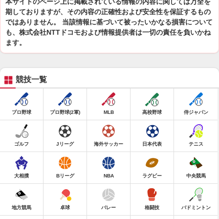
本サイトのページ上に掲載されている情報の内容に関しては万全を
期しておりますが、その内容の正確性および安全性を保証するもの
ではありません。 当該情報に基づいて被ったいかなる損害について
も、株式会社NTTドコモおよび情報提供者は一切の責任を負いかね
ます。
競技一覧
プロ野球
プロ野球(2軍)
MLB
高校野球
侍ジャパン
ゴルフ
Jリーグ
海外サッカー
日本代表
テニス
大相撲
Bリーグ
NBA
ラグビー
中央競馬
地方競馬
卓球
バレー
格闘技
バドミントン