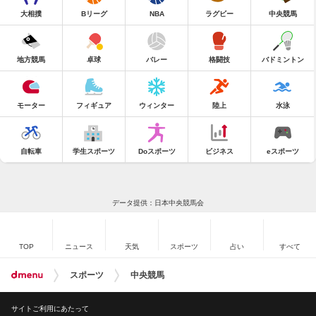
大相撲
Bリーグ
NBA
ラグビー
中央競馬
地方競馬
卓球
バレー
格闘技
バドミントン
モーター
フィギュア
ウィンター
陸上
水泳
自転車
学生スポーツ
Doスポーツ
ビジネス
eスポーツ
データ提供：日本中央競馬会
TOP
ニュース
天気
スポーツ
占い
すべて
スポーツ
中央競馬
サイトご利用にあたって