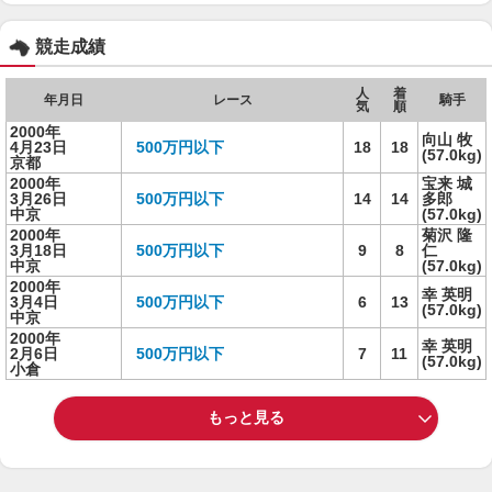
競走成績
人
着
年月日
レース
騎手
気
順
2000年
向山 牧
4月23日
500万円以下
18
18
(57.0kg)
京都
2000年
宝来 城
3月26日
500万円以下
14
14
多郎
中京
(57.0kg)
2000年
菊沢 隆
3月18日
500万円以下
9
8
仁
中京
(57.0kg)
2000年
幸 英明
3月4日
500万円以下
6
13
(57.0kg)
中京
2000年
幸 英明
2月6日
500万円以下
7
11
(57.0kg)
小倉
もっと見る