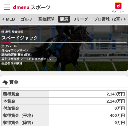
dメニュー
球
MLB
ゴルフ
高校野球
競馬
Jリーグ
プロ野球（2軍）
牡 鹿毛 登録抹消
スペードジャック
父:ダハール
母:セイフウグリーン
調教師:西橋 豊治 (栗東)
馬主:有限会社 ノースヒルズマネジメント
生産者:向別牧場
賞金
獲得賞金
2,143万円
本賞金
2,143万円
付加賞金
0万円
収得賞金（平地）
400万円
収得賞金（障害）
0万円