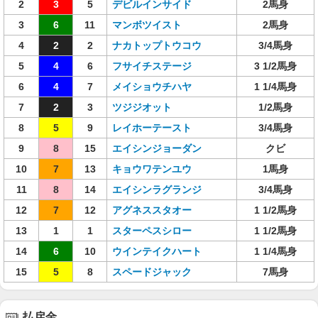
2
3
5
デビルインサイド
2馬身
3
6
11
マンボツイスト
2馬身
4
2
2
ナカトップトウコウ
3/4馬身
5
4
6
フサイチステージ
3 1/2馬身
6
4
7
メイショウチハヤ
1 1/4馬身
7
2
3
ツジジオット
1/2馬身
8
5
9
レイホーテースト
3/4馬身
9
8
15
エイシンジョーダン
クビ
10
7
13
キョウワテンユウ
1馬身
11
8
14
エイシンラグランジ
3/4馬身
12
7
12
アグネススタオー
1 1/2馬身
13
1
1
スターペスシロー
1 1/2馬身
14
6
10
ウインテイクハート
1 1/4馬身
15
5
8
スペードジャック
7馬身
払戻金