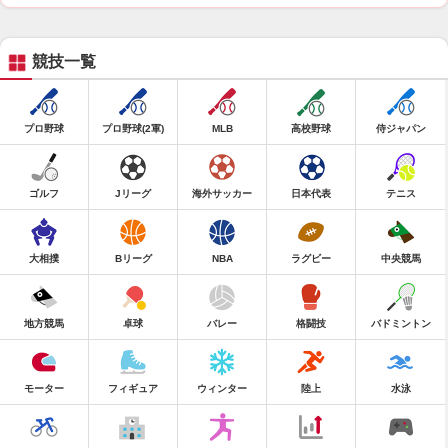
競技一覧
プロ野球
プロ野球(2軍)
MLB
高校野球
侍ジャパン
ゴルフ
Jリーグ
海外サッカー
日本代表
テニス
大相撲
Bリーグ
NBA
ラグビー
中央競馬
地方競馬
卓球
バレー
格闘技
バドミントン
モーター
フィギュア
ウィンター
陸上
水泳