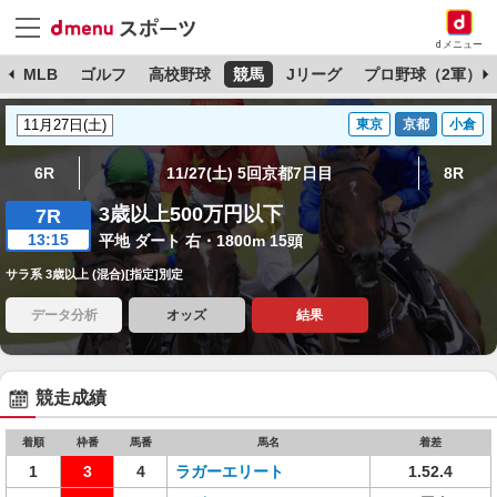
dメニュー
球
MLB
ゴルフ
高校野球
競馬
Jリーグ
プロ野球（2軍）
東京
京都
小倉
6R
11/27(土) 5回京都7日目
8R
3歳以上500万円以下
7R
13:15
平地 ダート 右・1800m 15頭
サラ系 3歳以上 (混合)[指定]別定
データ分析
オッズ
結果
競走成績
着順
枠番
馬番
馬名
着差
1
3
4
ラガーエリート
1.52.4