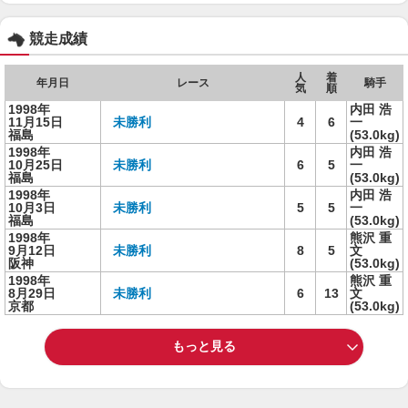
競走成績
人
着
年月日
レース
騎手
気
順
1998年
内田 浩
11月15日
未勝利
4
6
一
福島
(53.0kg)
1998年
内田 浩
10月25日
未勝利
6
5
一
福島
(53.0kg)
1998年
内田 浩
10月3日
未勝利
5
5
一
福島
(53.0kg)
1998年
熊沢 重
9月12日
未勝利
8
5
文
阪神
(53.0kg)
1998年
熊沢 重
8月29日
未勝利
6
13
文
京都
(53.0kg)
もっと見る