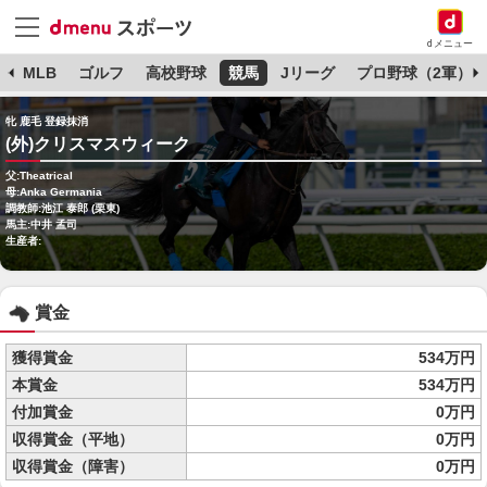
dメニュー
球
MLB
ゴルフ
高校野球
競馬
Jリーグ
プロ野球（2軍）
牝 鹿毛 登録抹消
(外)クリスマスウィーク
父:Theatrical
母:Anka Germania
調教師:池江 泰郎 (栗東)
馬主:中井 孟司
生産者:
賞金
獲得賞金
534万円
本賞金
534万円
付加賞金
0万円
収得賞金（平地）
0万円
収得賞金（障害）
0万円