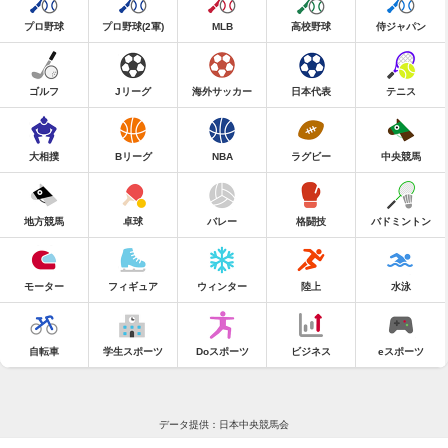
プロ野球
プロ野球(2軍)
MLB
高校野球
侍ジャパン
ゴルフ
Jリーグ
海外サッカー
日本代表
テニス
大相撲
Bリーグ
NBA
ラグビー
中央競馬
地方競馬
卓球
バレー
格闘技
バドミントン
モーター
フィギュア
ウィンター
陸上
水泳
自転車
学生スポーツ
Doスポーツ
ビジネス
eスポーツ
データ提供：日本中央競馬会