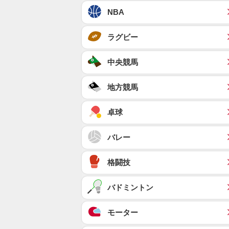
NBA
ラグビー
中央競馬
地方競馬
卓球
バレー
格闘技
バドミントン
モーター