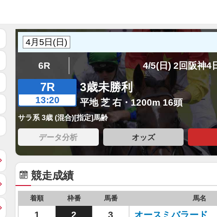
6R
4/5(日) 2回阪神
7R
3歳未勝利
13:20
平地 芝 右・1200m 16頭
サラ系 3歳 (混合)[指定]馬齢
データ分析
オッズ
競走成績
着順
枠番
馬番
馬名
1
2
3
オースミバラード