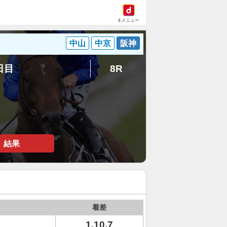
dメニュー
中山
中京
阪神
4日目
8R
結果
着差
1.10.7