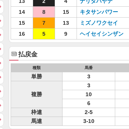
13
2
4
ナリタハヤテ
14
8
15
キタサンパワー
15
7
13
ミズノワクセイ
16
5
9
ヘイセイシンザン
払戻金
種類
馬番
単勝
3
3
複勝
10
6
枠連
2-5
馬連
3-10