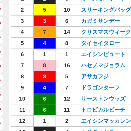
2
5
10
スリーキングバッグ
3
3
6
カガミサンデー
4
7
14
クリスマスウィーク
5
4
8
タイセイタロー
6
1
1
エイシンビュート
7
8
16
ハセノマジョラム
8
3
5
アサカフジ
9
4
7
ドラゴンターフ
10
6
12
サーストンウッズ
11
6
11
トロピカルビーチ
12
1
2
エイシンマッカレン