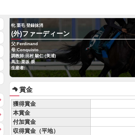
牝 栗毛 登録抹消
(外)ファーディーン
父:Ferdinand
母:Conquisto
調教師:田村 駿仁 (美浦)
馬主:栗坂 崇
生産者:
賞金
獲得賞金
本賞金
付加賞金
収得賞金（平地）