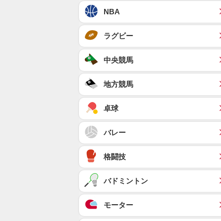
NBA
ラグビー
中央競馬
地方競馬
卓球
バレー
格闘技
バドミントン
モーター