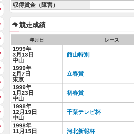
収得賞金（障害）
競走成績
年月日
レース
1999年
3月13日
館山特別
中山
1999年
2月7日
立春賞
東京
1999年
1月23日
初春賞
中山
1998年
12月19日
千葉テレビ杯
中山
1998年
11月15日
河北新報杯