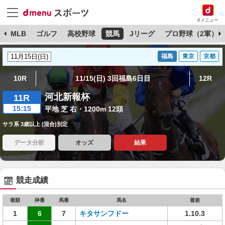
dメニュー
球
MLB
ゴルフ
高校野球
競馬
Jリーグ
プロ野球（2軍）
福島
東京
京都
10R
11/15(日) 3回福島6日目
12R
河北新報杯
11R
15:15
平地 芝 右・1200m 12頭
サラ系 3歳以上 (混合)別定
データ分析
オッズ
結果
競走成績
着順
枠番
馬番
馬名
着差
1
6
7
キタサンフドー
1.10.3