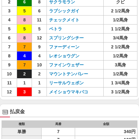
2
6
8
サクラモラン
クビ
3
5
6
ラブシックガイ
2 1/2馬身
4
8
11
チェックメイト
1/2馬身
5
5
5
ペトラ
1 1/2馬身
6
8
12
スプリングシチー
3/4馬身
7
7
9
ファーディーン
2 1/2馬身
8
4
4
レオショウグン
1/2馬身
9
7
10
ファインウェザー
3馬身
10
2
2
マウントテンパレー
1/2馬身
11
1
1
リーサルウェポン
1 3/4馬身
12
3
3
メイショウマキバコ
3 1/2馬身
払戻金
種類
馬番
金額
単勝
7
340円