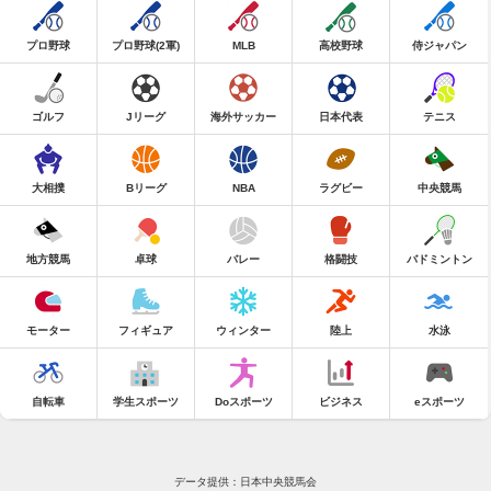
プロ野球
プロ野球(2軍)
MLB
高校野球
侍ジャパン
ゴルフ
Jリーグ
海外サッカー
日本代表
テニス
大相撲
Bリーグ
NBA
ラグビー
中央競馬
地方競馬
卓球
バレー
格闘技
バドミントン
モーター
フィギュア
ウィンター
陸上
水泳
自転車
学生スポーツ
Doスポーツ
ビジネス
eスポーツ
データ提供：日本中央競馬会