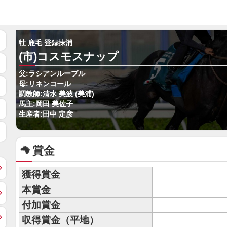
牡 鹿毛 登録抹消
(市)コスモスナップ
父:ラシアンルーブル
母:リネンコール
調教師:清水 美波 (美浦)
馬主:岡田 美佐子
生産者:田中 定彦
賞金
獲得賞金
本賞金
付加賞金
収得賞金（平地）