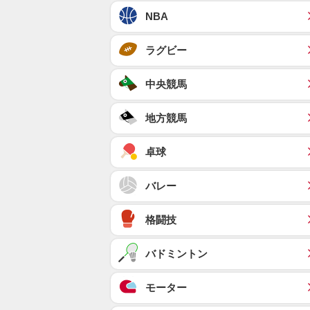
NBA
ラグビー
中央競馬
地方競馬
卓球
バレー
格闘技
バドミントン
モーター