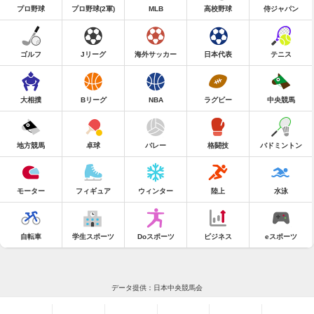
プロ野球
プロ野球(2軍)
MLB
高校野球
侍ジャパン
ゴルフ
Jリーグ
海外サッカー
日本代表
テニス
大相撲
Bリーグ
NBA
ラグビー
中央競馬
地方競馬
卓球
バレー
格闘技
バドミントン
モーター
フィギュア
ウィンター
陸上
水泳
自転車
学生スポーツ
Doスポーツ
ビジネス
eスポーツ
データ提供：日本中央競馬会