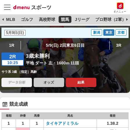
dメニュー
球
MLB
ゴルフ
高校野球
競馬
Jリーグ
プロ野球（2軍）
新潟
東京
京都
1R
5/9(日) 2回東京6日目
3R
3歳未勝利
2R
10:25
平地 ダート 左・1600m 11頭
サラ系 3歳 ［指定］馬齢
データ分析
オッズ
結果
競走成績
着順
枠番
馬番
馬名
着差
1
1
1
タイキアドミラル
1.38.2