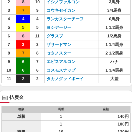
2
8
10
イシノファルコン
3馬身
3
7
9
コウキセイカン
3/4馬身
4
4
4
ランカスターチーフ
6馬身
5
5
5
ヨシデージー
1 1/2馬身
6
8
11
グラスプ
1/2馬身
7
3
3
ザサードマン
1 1/4馬身
8
7
8
セタノスター
2 1/2馬身
9
6
7
エビスアルコン
ハナ
10
6
6
コスモスナップ
1 3/4馬身
11
2
2
タカノグッドボーイ
大差
払戻金
種類
馬番
金額
単勝
1
140円
1
100円
複勝
10
130円