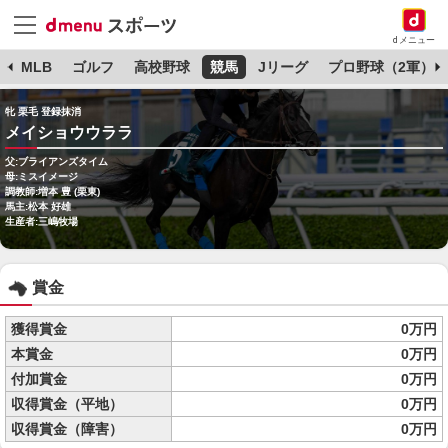
dメニュー
球
MLB
ゴルフ
高校野球
競馬
Jリーグ
プロ野球（2軍）
牝 栗毛 登録抹消
メイショウウララ
父:ブライアンズタイム
母:ミスイメージ
調教師:増本 豊 (栗東)
馬主:松本 好雄
生産者:三嶋牧場
賞金
獲得賞金
0万円
本賞金
0万円
付加賞金
0万円
収得賞金（平地）
0万円
収得賞金（障害）
0万円