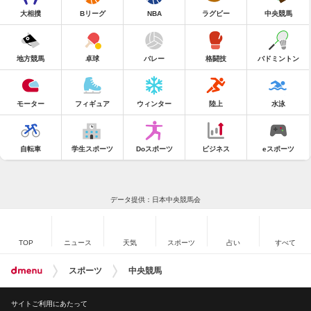
大相撲
Bリーグ
NBA
ラグビー
中央競馬
地方競馬
卓球
バレー
格闘技
バドミントン
モーター
フィギュア
ウィンター
陸上
水泳
自転車
学生スポーツ
Doスポーツ
ビジネス
eスポーツ
データ提供：日本中央競馬会
TOP
ニュース
天気
スポーツ
占い
すべて
スポーツ
中央競馬
サイトご利用にあたって