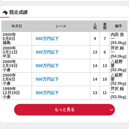
競走成績
人
着
年月日
レース
騎手
気
順
2000年
内田 浩
5月6日
500万円以下
9
7
一
福島
(54.0kg)
2000年
芹沢 純
3月11日
500万円以下
13
6
一
中京
(54.0kg)
2000年
△荻野
2月19日
500万円以下
14
13
要
小倉
(52.0kg)
2000年
△荻野
2月6日
500万円以下
14
10
要
小倉
(52.0kg)
1999年
芹沢 純
12月19日
500万円以下
13
11
一
小倉
(53.0kg)
もっと見る