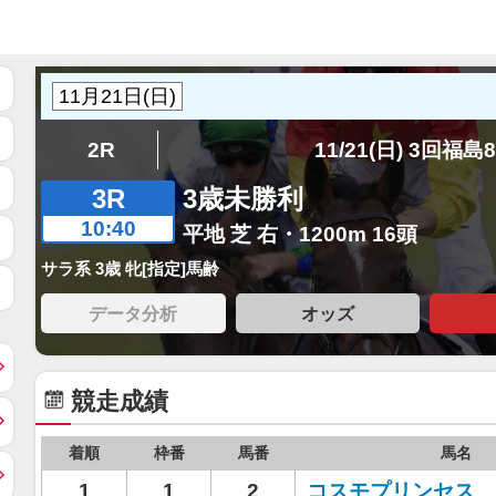
2R
11/21(日) 3回福島
3R
3歳未勝利
10:40
平地 芝 右・1200m 16頭
サラ系 3歳 牝[指定]馬齢
データ分析
オッズ
競走成績
着順
枠番
馬番
馬名
1
1
2
コスモプリンセス