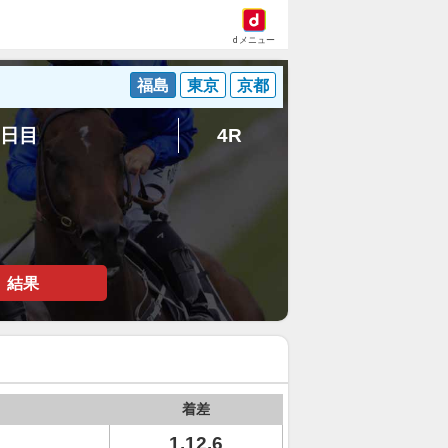
dメニュー
福島
東京
京都
8日目
4R
結果
着差
1.12.6