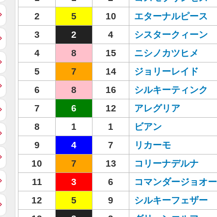
2
5
10
エターナルピース
3
2
4
シスタークィーン
4
8
15
ニシノカツヒメ
5
7
14
ジョリーレイド
6
8
16
シルキーティンク
7
6
12
アレグリア
8
1
1
ビアン
9
4
7
リカーモ
10
7
13
コリーナデルナ
11
3
6
コマンダージョオー
12
5
9
シルキーフェザー