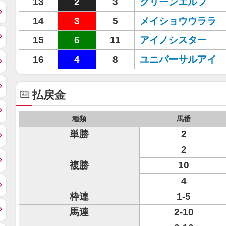
13
2
3
グリーンエルフ
14
3
5
メイショウウララ
15
6
11
アイノシスター
16
4
8
ユニバーサルアイ
払戻金
種類
馬番
単勝
2
2
複勝
10
4
枠連
1-5
馬連
2-10