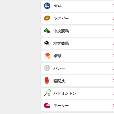
NBA
ラグビー
中央競馬
地方競馬
卓球
バレー
格闘技
バドミントン
モーター