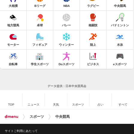
大相撲
Bリーグ
NBA
ラグビー
中央競馬
地方競馬
卓球
バレー
格闘技
バドミントン
モーター
フィギュア
ウィンター
陸上
水泳
自転車
学生スポーツ
Doスポーツ
ビジネス
eスポーツ
データ提供：日本中央競馬会
TOP
ニュース
天気
スポーツ
占い
すべて
スポーツ
中央競馬
サイトご利用にあたって