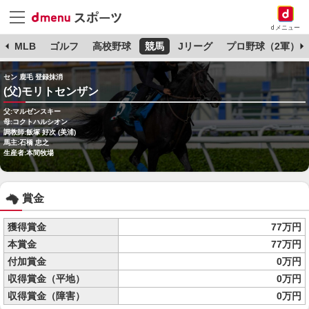
dメニュー
球
MLB
ゴルフ
高校野球
競馬
Jリーグ
プロ野球（2軍）
セン 鹿毛 登録抹消
(父)モリトセンザン
父:マルゼンスキー
母:コクトハルシオン
調教師:飯塚 好次 (美浦)
馬主:石橋 忠之
生産者:本間牧場
賞金
獲得賞金
77万円
本賞金
77万円
付加賞金
0万円
収得賞金（平地）
0万円
収得賞金（障害）
0万円