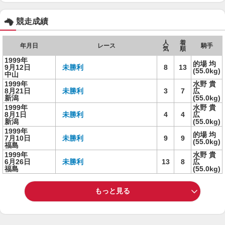
競走成績
人
着
年月日
レース
騎手
気
順
1999年
的場 均
9月12日
未勝利
8
13
(55.0kg)
中山
1999年
水野 貴
8月21日
未勝利
3
7
広
新潟
(55.0kg)
1999年
水野 貴
8月1日
未勝利
4
4
広
新潟
(55.0kg)
1999年
的場 均
7月10日
未勝利
9
9
(55.0kg)
福島
1999年
水野 貴
6月26日
未勝利
13
8
広
福島
(55.0kg)
もっと見る