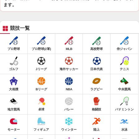
ます。
競技一覧
プロ野球
プロ野球(2軍)
MLB
高校野球
侍ジャパン
ゴルフ
Jリーグ
海外サッカー
日本代表
テニス
大相撲
Bリーグ
NBA
ラグビー
中央競馬
地方競馬
卓球
バレー
格闘技
バドミントン
モーター
フィギュア
ウィンター
陸上
水泳