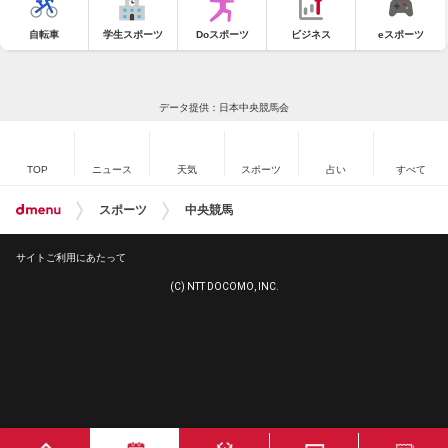
自転車
学生スポーツ
Doスポーツ
ビジネス
eスポーツ
データ提供：日本中央競馬会
TOP
ニュース
天気
スポーツ
占い
すべて
スポーツ
中央競馬
サイトご利用にあたって
(C) NTT DOCOMO, INC.