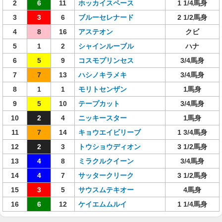
2
6
11
ホッカイスペース
1 1/4馬身
3
3
6
ブルーセレナード
2 1/2馬身
4
8
16
アステオン
クビ
5
1
2
シャインルーブル
ハナ
6
5
9
コスモプリンセス
3/4馬身
7
7
13
ハシノキラメキ
3/4馬身
8
1
1
モリトセンザン
1馬身
9
5
10
テープカット
3/4馬身
10
2
4
ニッキースター
1馬身
11
7
14
キョウエイビリーブ
1 3/4馬身
12
2
3
トウショウディオン
3 1/2馬身
13
4
8
ミラクルクイーン
3/4馬身
14
4
7
サッタークリーク
3 1/2馬身
15
3
5
サウスムテキオー
4馬身
16
6
12
ケイエムムルイ
1 1/4馬身