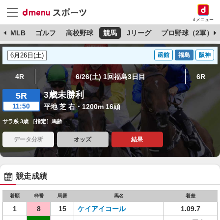
dメニュー
球
MLB
ゴルフ
高校野球
競馬
Jリーグ
プロ野球（2軍）
函館
福島
阪神
4R
6/26(土) 1回福島3日目
6R
3歳未勝利
5R
11:50
平地 芝 右・1200m 16頭
サラ系 3歳 ［指定］馬齢
データ分析
オッズ
結果
競走成績
着順
枠番
馬番
馬名
着差
1
8
15
ケイアイコール
1.09.7