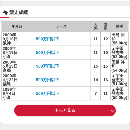
競走成績
人
着
年月日
レース
騎手
気
順
2000年
田島 裕
9月16日
500万円以下
11
12
和
阪神
(55.0kg)
2000年
▲宇田
8月19日
500万円以下
11
10
登志夫
小倉
(52.0kg)
2000年
田島 裕
5月13日
500万円以下
15
15
和
京都
(54.0kg)
2000年
▲宇田
4月22日
500万円以下
14
16
登志夫
福島
(51.0kg)
1999年
▲宇田
9月4日
500万円以下
7
11
登志夫
小倉
(50.0kg)
もっと見る