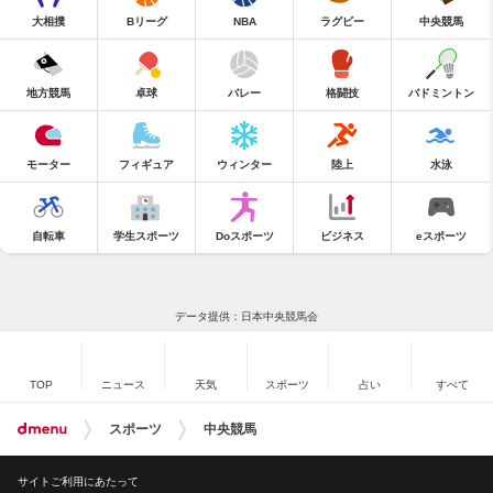
大相撲
Bリーグ
NBA
ラグビー
中央競馬
地方競馬
卓球
バレー
格闘技
バドミントン
モーター
フィギュア
ウィンター
陸上
水泳
自転車
学生スポーツ
Doスポーツ
ビジネス
eスポーツ
データ提供：日本中央競馬会
TOP
ニュース
天気
スポーツ
占い
すべて
スポーツ
中央競馬
サイトご利用にあたって