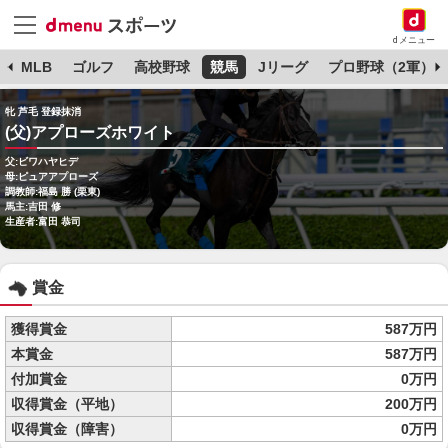
dメニュー
球
MLB
ゴルフ
高校野球
競馬
Jリーグ
プロ野球（2軍）
牝 芦毛 登録抹消
(父)アプローズホワイト
父:ビワハヤヒデ
母:ピュアアプローズ
調教師:福島 勝 (栗東)
馬主:吉田 修
生産者:富田 恭司
賞金
獲得賞金
587万円
本賞金
587万円
付加賞金
0万円
収得賞金（平地）
200万円
収得賞金（障害）
0万円