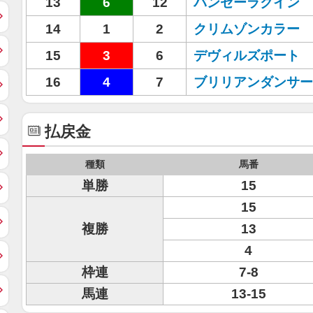
13
6
12
バンゼーラクイン
14
1
2
クリムゾンカラー
15
3
6
デヴィルズポート
16
4
7
ブリリアンダンサー
払戻金
種類
馬番
単勝
15
15
複勝
13
4
枠連
7-8
馬連
13-15