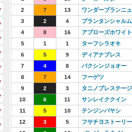
2
7
13
ワンダーブランニュ
3
2
4
プランタンシャルム
4
8
16
アプローズホワイト
5
1
1
ターフシラオキ
6
5
9
ディアナブレス
7
4
8
バクシンジョオー
8
7
14
フーゲツ
9
2
3
タニノプレステージ
10
6
11
サンレイククイン
11
5
10
テンジンバヤシ
12
3
5
フサチヨストーリー