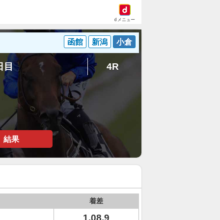
dメニュー
函館
新潟
小倉
6日目
4R
結果
着差
1.08.9