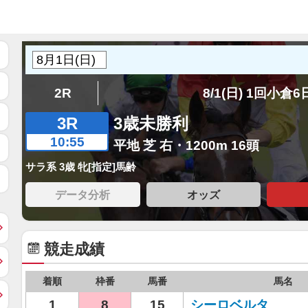
2R
8/1(日) 1回小倉
3R
3歳未勝利
10:55
平地 芝 右・1200m 16頭
サラ系 3歳 牝[指定]馬齢
データ分析
オッズ
競走成績
着順
枠番
馬番
馬名
1
8
15
シーロベルタ