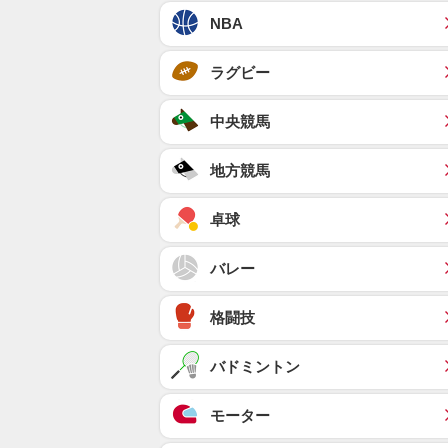
NBA
ラグビー
中央競馬
地方競馬
卓球
バレー
格闘技
バドミントン
モーター