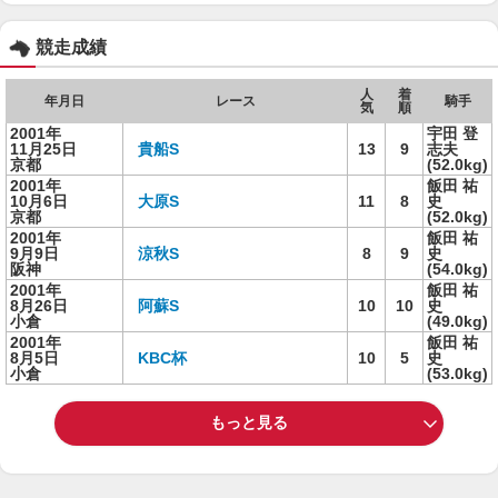
競走成績
人
着
年月日
レース
騎手
気
順
2001年
宇田 登
11月25日
貴船S
13
9
志夫
京都
(52.0kg)
2001年
飯田 祐
10月6日
大原S
11
8
史
京都
(52.0kg)
2001年
飯田 祐
9月9日
涼秋S
8
9
史
阪神
(54.0kg)
2001年
飯田 祐
8月26日
阿蘇S
10
10
史
小倉
(49.0kg)
2001年
飯田 祐
8月5日
KBC杯
10
5
史
小倉
(53.0kg)
もっと見る