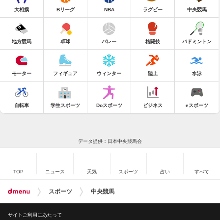
大相撲
Bリーグ
NBA
ラグビー
中央競馬
地方競馬
卓球
バレー
格闘技
バドミントン
モーター
フィギュア
ウィンター
陸上
水泳
自転車
学生スポーツ
Doスポーツ
ビジネス
eスポーツ
データ提供：日本中央競馬会
TOP
ニュース
天気
スポーツ
占い
すべて
スポーツ
中央競馬
サイトご利用にあたって