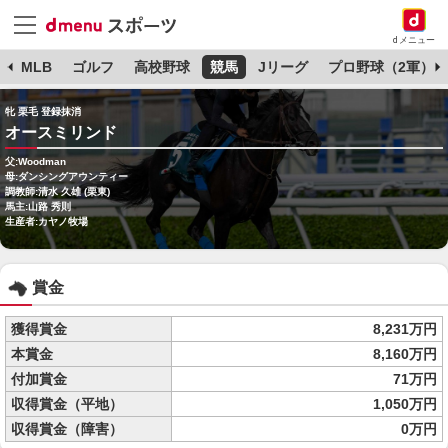
dメニュー
球
MLB
ゴルフ
高校野球
競馬
Jリーグ
プロ野球（2軍）
牝 栗毛 登録抹消
オースミリンド
父:Woodman
母:ダンシングアウンティー
調教師:清水 久雄 (栗東)
馬主:山路 秀則
生産者:カヤノ牧場
賞金
獲得賞金
8,231万円
本賞金
8,160万円
付加賞金
71万円
収得賞金（平地）
1,050万円
収得賞金（障害）
0万円