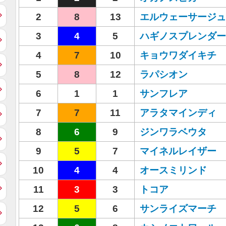
2
8
13
エルウェーサージュ
3
4
5
ハギノスプレンダー
4
7
10
キョウワダイキチ
5
8
12
ラパシオン
6
1
1
サンフレア
7
7
11
アラタマインディ
8
6
9
ジンワラベウタ
9
5
7
マイネルレイザー
10
4
4
オースミリンド
11
3
3
トコア
12
5
6
サンライズマーチ