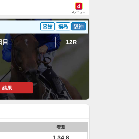
dメニュー
函館
福島
阪神
7日目
12R
結果
着差
1.34.8