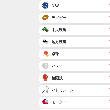
NBA
ラグビー
中央競馬
地方競馬
卓球
バレー
格闘技
バドミントン
モーター