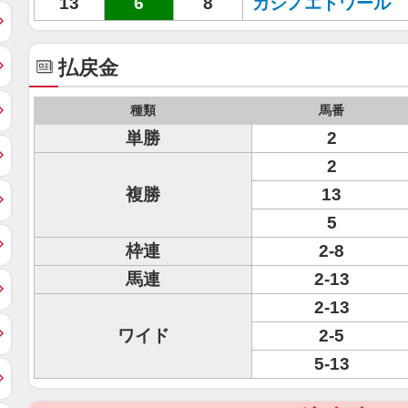
13
6
8
カシノエトワール
払戻金
種類
馬番
単勝
2
2
複勝
13
5
枠連
2-8
馬連
2-13
2-13
ワイド
2-5
5-13