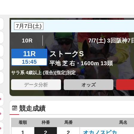
10R
7/7(土) 3回阪神
11R
ストークS
15:45
平地 芝 右・1600m 13頭
サラ系 4歳以上 (混合)[指定]別定
データ分析
オッズ
競走成績
着順
枠番
馬番
馬名
1
2
2
オカノスピカ