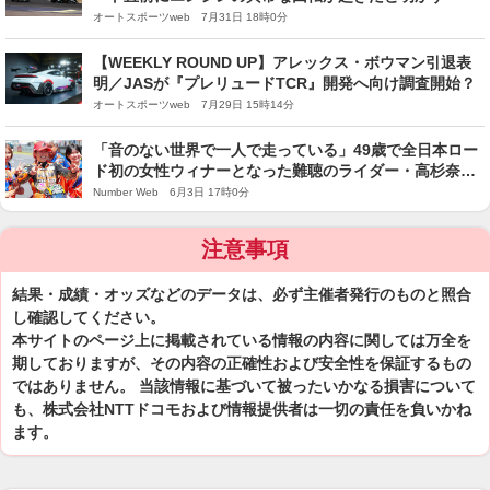
オートスポーツweb 7月31日 18時0分
【WEEKLY ROUND UP】アレックス・ボウマン引退表
明／JASが『プレリュードTCR』開発へ向け調査開始？
オートスポーツweb 7月29日 15時14分
「音のない世界で一人で走っている」49歳で全日本ロー
ド初の女性ウィナーとなった難聴のライダー・高杉奈緒
子のレース人生
Number Web 6月3日 17時0分
注意事項
結果・成績・オッズなどのデータは、必ず主催者発行のものと照合
し確認してください。
本サイトのページ上に掲載されている情報の内容に関しては万全を
期しておりますが、その内容の正確性および安全性を保証するもの
ではありません。 当該情報に基づいて被ったいかなる損害について
も、株式会社NTTドコモおよび情報提供者は一切の責任を負いかね
ます。