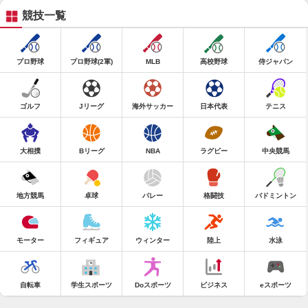
競技一覧
プロ野球
プロ野球(2軍)
MLB
高校野球
侍ジャパン
ゴルフ
Jリーグ
海外サッカー
日本代表
テニス
大相撲
Bリーグ
NBA
ラグビー
中央競馬
地方競馬
卓球
バレー
格闘技
バドミントン
モーター
フィギュア
ウィンター
陸上
水泳
自転車
学生スポーツ
Doスポーツ
ビジネス
eスポーツ