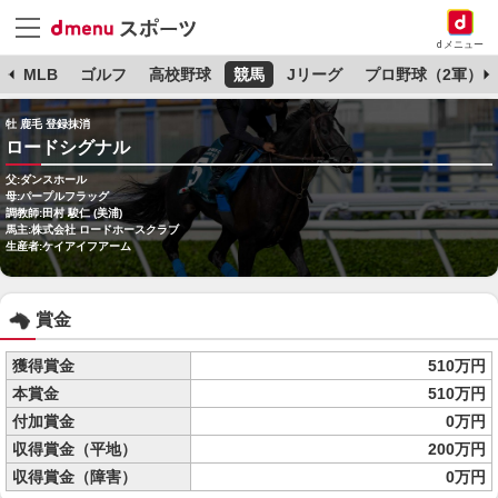
dメニュー
球
MLB
ゴルフ
高校野球
競馬
Jリーグ
プロ野球（2軍）
牡 鹿毛 登録抹消
ロードシグナル
父:ダンスホール
母:パープルフラッグ
調教師:田村 駿仁 (美浦)
馬主:株式会社 ロードホースクラブ
生産者:ケイアイフアーム
賞金
獲得賞金
510万円
本賞金
510万円
付加賞金
0万円
収得賞金（平地）
200万円
収得賞金（障害）
0万円