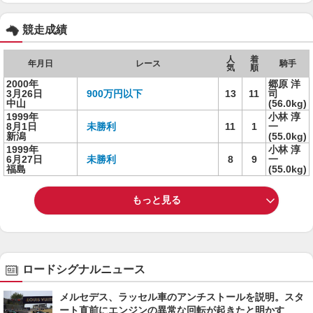
競走成績
人
着
年月日
レース
騎手
気
順
2000年
郷原 洋
3月26日
900万円以下
13
11
司
中山
(56.0kg)
1999年
小林 淳
8月1日
未勝利
11
1
一
新潟
(55.0kg)
1999年
小林 淳
6月27日
未勝利
8
9
一
福島
(55.0kg)
もっと見る
ロードシグナルニュース
メルセデス、ラッセル車のアンチストールを説明。スタ
ート直前にエンジンの異常な回転が起きたと明かす