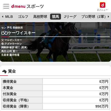
dメニュー
球
MLB
ゴルフ
高校野球
競馬
Jリーグ
プロ野球（2軍）
セン 芦毛 登録抹消
(父)ケーワイスキー
父:マルゼンスキー
母:アズマラーケン
調教師:飯田 雄三 (栗東)
馬主:山田 貢一
生産者:藤井牧場
賞金
獲得賞金
0万円
本賞金
0万円
付加賞金
0万円
収得賞金（平地）
0万円
収得賞金（障害）
950万円