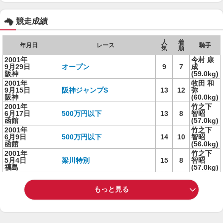
競走成績
人
着
年月日
レース
騎手
気
順
2001年
今村 康
9月29日
オープン
9
7
成
阪神
(59.0kg)
2001年
牧田 和
9月15日
阪神ジャンプS
13
12
弥
阪神
(60.0kg)
2001年
竹之下
6月17日
500万円以下
13
8
智昭
函館
(57.0kg)
2001年
竹之下
6月9日
500万円以下
14
10
智昭
函館
(56.0kg)
2001年
竹之下
5月4日
梁川特別
15
8
智昭
福島
(57.0kg)
もっと見る