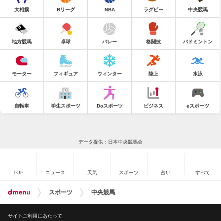
大相撲
Bリーグ
NBA
ラグビー
中央競馬
地方競馬
卓球
バレー
格闘技
バドミントン
モーター
フィギュア
ウィンター
陸上
水泳
自転車
学生スポーツ
Doスポーツ
ビジネス
eスポーツ
データ提供：日本中央競馬会
TOP
ニュース
天気
スポーツ
占い
すべて
スポーツ
中央競馬
サイトご利用にあたって