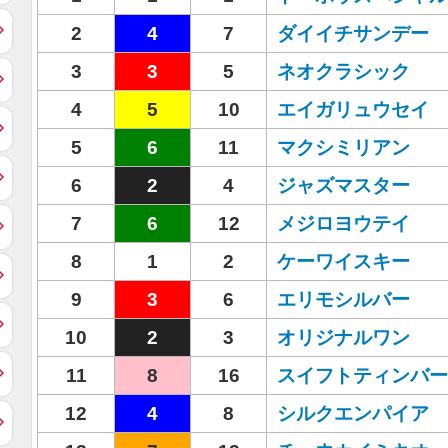
2
4
7
ダイイチサンデー
3
3
5
ネオクラシック
4
5
10
エイガリュウセイ
5
6
11
マクシミリアン
6
2
4
ジャズマスター
7
6
12
メジロヨウテイ
8
1
2
ケーワイスキー
9
3
6
エリモシルバー
10
2
3
オリジナルワン
11
8
16
スイフトティンバー
12
4
8
シルクエンパイア