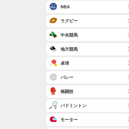
NBA
ラグビー
中央競馬
地方競馬
卓球
バレー
格闘技
バドミントン
モーター