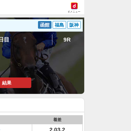
dメニュー
函館
福島
阪神
4日目
9R
結果
着差
2.03.2