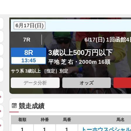
7R
6/17(日) 1回函館
8R
3歳以上500万円以下
13:45
平地 芝 右・2000m 16頭
サラ系 3歳以上 ［指定］別定
データ分析
オッズ
競走成績
着順
枠番
馬番
馬名
1
1
1
トーホウスペシャル