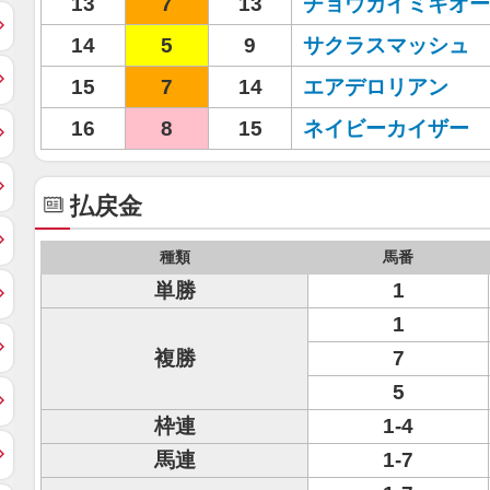
13
7
13
チョウカイミキオー
14
5
9
サクラスマッシュ
15
7
14
エアデロリアン
16
8
15
ネイビーカイザー
払戻金
種類
馬番
単勝
1
1
複勝
7
5
枠連
1-4
馬連
1-7