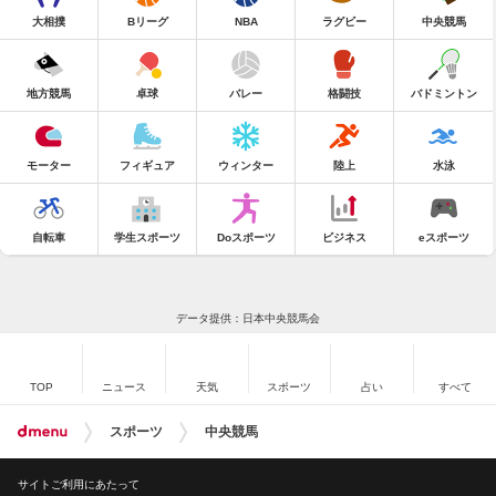
大相撲
Bリーグ
NBA
ラグビー
中央競馬
地方競馬
卓球
バレー
格闘技
バドミントン
モーター
フィギュア
ウィンター
陸上
水泳
自転車
学生スポーツ
Doスポーツ
ビジネス
eスポーツ
データ提供：日本中央競馬会
TOP
ニュース
天気
スポーツ
占い
すべて
スポーツ
中央競馬
サイトご利用にあたって