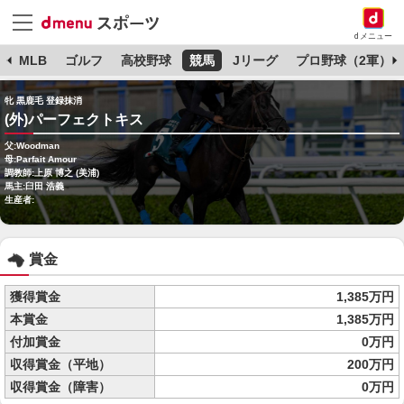
dメニュー
球
MLB
ゴルフ
高校野球
競馬
Jリーグ
プロ野球（2軍）
牝 黒鹿毛 登録抹消
(外)パーフェクトキス
父:Woodman
母:Parfait Amour
調教師:上原 博之 (美浦)
馬主:臼田 浩義
生産者:
賞金
獲得賞金
1,385万円
本賞金
1,385万円
付加賞金
0万円
収得賞金（平地）
200万円
収得賞金（障害）
0万円