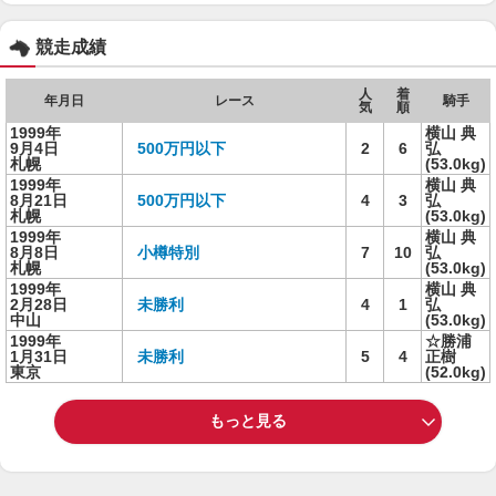
競走成績
人
着
年月日
レース
騎手
気
順
1999年
横山 典
9月4日
500万円以下
2
6
弘
札幌
(53.0kg)
1999年
横山 典
8月21日
500万円以下
4
3
弘
札幌
(53.0kg)
1999年
横山 典
8月8日
小樽特別
7
10
弘
札幌
(53.0kg)
1999年
横山 典
2月28日
未勝利
4
1
弘
中山
(53.0kg)
1999年
☆勝浦
1月31日
未勝利
5
4
正樹
東京
(52.0kg)
もっと見る