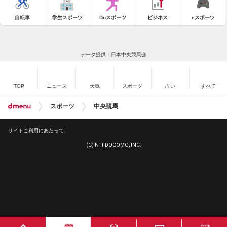
自転車
学生スポーツ
Doスポーツ
ビジネス
eスポーツ
データ提供：日本中央競馬会
TOP
ニュース
天気
スポーツ
占い
すべて
スポーツ
中央競馬
サイトご利用にあたって
(C) NTT DOCOMO, INC.