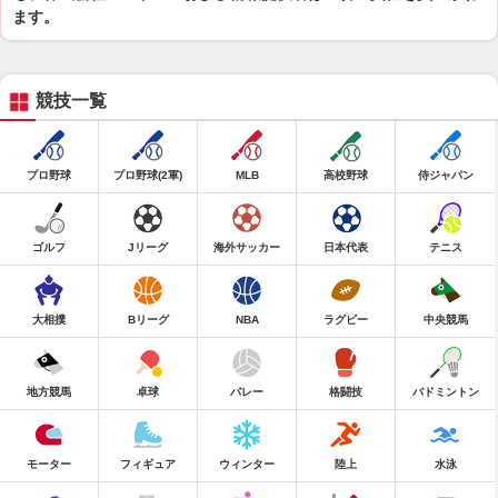
ます。
競技一覧
プロ野球
プロ野球(2軍)
MLB
高校野球
侍ジャパン
ゴルフ
Jリーグ
海外サッカー
日本代表
テニス
大相撲
Bリーグ
NBA
ラグビー
中央競馬
地方競馬
卓球
バレー
格闘技
バドミントン
モーター
フィギュア
ウィンター
陸上
水泳