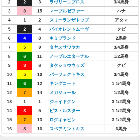
2
2
3
ラヴリーエブロス
3/4馬身
3
8
15
マーブルゼファー
ハナ
4
1
2
スリーランザトップ
アタマ
5
2
4
バイオレントムーヴ
クビ
6
4
8
キミブランド
2馬身
7
5
9
タヤスサワヤカ
3/4馬身
8
6
11
ノーブルエターナル
1/2馬身
9
3
6
タケショウウッズ
クビ
10
5
10
パーフェクトキス
3/4馬身
11
6
12
キングコート
1 1/4馬身
12
7
14
メガジュール
1/2馬身
13
1
1
ジェイドクン
3 1/2馬身
14
3
5
ピストルスター
1 1/2馬身
15
7
13
ログキャビン
3 1/2馬身
16
8
16
スペアミントキス
6馬身