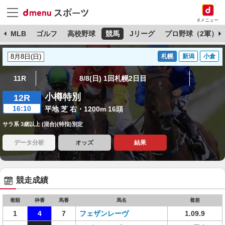
dメニュー
球
MLB
ゴルフ
高校野球
競馬
Jリーグ
プロ野球（2軍）
札幌
新潟
小倉
11R
8/8(日) 1回札幌2日目
小樽特別
12R
16:10
平地 芝 右・1200m 16頭
サラ系 3歳以上 (混合)(特指)別定
データ分析
オッズ
結果
競走成績
着順
枠番
馬番
馬名
着差
1
4
7
フェザンレーヴ
1.09.9