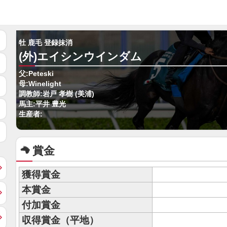
牡 鹿毛 登録抹消
(外)エイシンウインダム
父:Peteski
母:Winelight
調教師:岩戸 孝樹 (美浦)
馬主:平井 豊光
生産者:
賞金
獲得賞金
本賞金
付加賞金
収得賞金（平地）