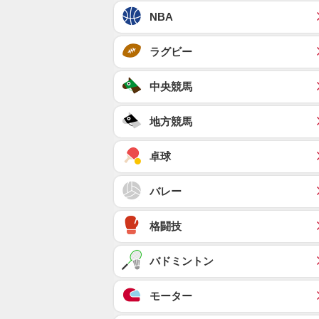
NBA
ラグビー
中央競馬
地方競馬
卓球
バレー
格闘技
バドミントン
モーター