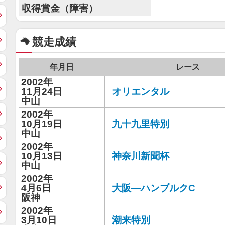
収得賞金（障害）
競走成績
年月日
レース
2002年
11月24日
オリエンタル
中山
2002年
10月19日
九十九里特別
中山
2002年
10月13日
神奈川新聞杯
中山
2002年
4月6日
大阪—ハンブルクC
阪神
2002年
3月10日
潮来特別