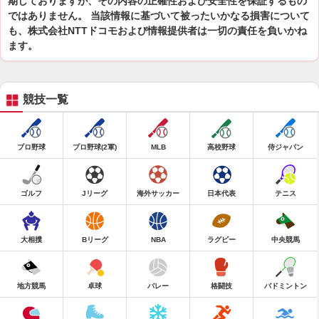
期しておりますが、その内容の正確性および安全性を保証するもの
ではありません。 当該情報に基づいて被ったいかなる損害について
も、株式会社NTTドコモおよび情報提供者は一切の責任を負いかね
ます。
競技一覧
プロ野球
プロ野球(2軍)
MLB
高校野球
侍ジャパン
ゴルフ
Jリーグ
海外サッカー
日本代表
テニス
大相撲
Bリーグ
NBA
ラグビー
中央競馬
地方競馬
卓球
バレー
格闘技
バドミントン