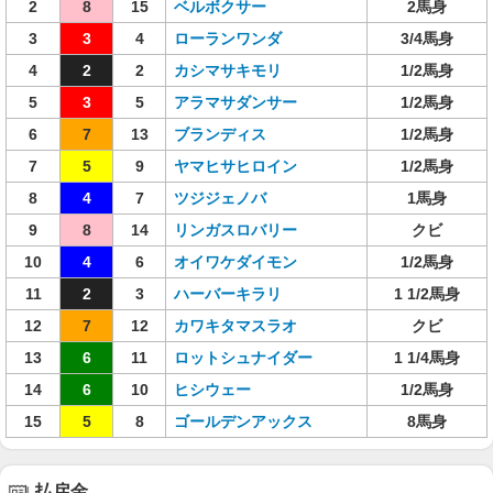
2
8
15
ベルボクサー
2馬身
3
3
4
ローランワンダ
3/4馬身
4
2
2
カシマサキモリ
1/2馬身
5
3
5
アラマサダンサー
1/2馬身
6
7
13
ブランディス
1/2馬身
7
5
9
ヤマヒサヒロイン
1/2馬身
8
4
7
ツジジェノバ
1馬身
9
8
14
リンガスロバリー
クビ
10
4
6
オイワケダイモン
1/2馬身
11
2
3
ハーバーキラリ
1 1/2馬身
12
7
12
カワキタマスラオ
クビ
13
6
11
ロットシュナイダー
1 1/4馬身
14
6
10
ヒシウェー
1/2馬身
15
5
8
ゴールデンアックス
8馬身
払戻金