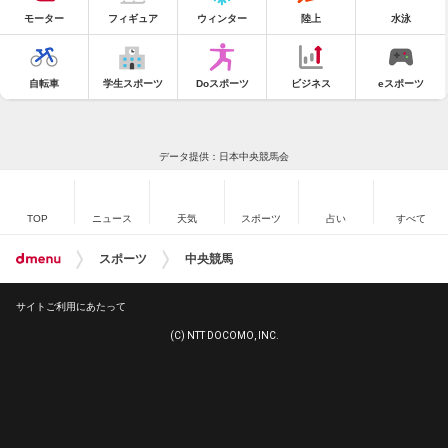
モーター
フィギュア
ウィンター
陸上
水泳
自転車
学生スポーツ
Doスポーツ
ビジネス
eスポーツ
データ提供：日本中央競馬会
TOP
ニュース
天気
スポーツ
占い
すべて
スポーツ
中央競馬
サイトご利用にあたって
(C) NTT DOCOMO, INC.