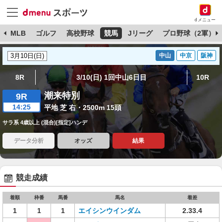
dメニュー
球
MLB
ゴルフ
高校野球
競馬
Jリーグ
プロ野球（2軍）
中山
中京
阪神
8R
3/10(日) 1回中山6日目
10R
潮来特別
9R
14:25
平地 芝 右・2500m 15頭
サラ系 4歳以上 (混合)[指定]ハンデ
データ分析
オッズ
結果
競走成績
着順
枠番
馬番
馬名
着差
1
1
1
エイシンウインダム
2.33.4