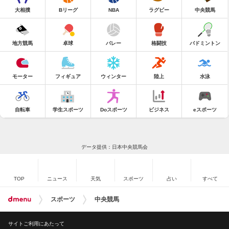
大相撲
Bリーグ
NBA
ラグビー
中央競馬
地方競馬
卓球
バレー
格闘技
バドミントン
モーター
フィギュア
ウィンター
陸上
水泳
自転車
学生スポーツ
Doスポーツ
ビジネス
eスポーツ
データ提供：日本中央競馬会
TOP
ニュース
天気
スポーツ
占い
すべて
スポーツ
中央競馬
サイトご利用にあたって