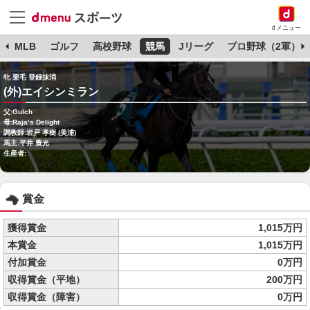
dメニュー
球
MLB
ゴルフ
高校野球
競馬
Jリーグ
プロ野球（2軍）
牝 栗毛 登録抹消
(外)エイシンミラン
父:Gulch
母:Raja’s Delight
調教師:岩戸 孝樹 (美浦)
馬主:平井 豊光
生産者:
賞金
獲得賞金
1,015万円
本賞金
1,015万円
付加賞金
0万円
収得賞金（平地）
200万円
収得賞金（障害）
0万円