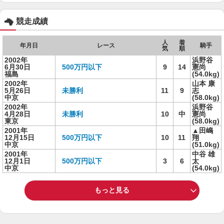
競走成績
人
着
年月日
レース
騎手
気
順
2002年
浜野谷
6月30日
500万円以下
9
14
憲尚
福島
(54.0kg)
2002年
山本 康
5月26日
未勝利
11
9
志
中京
(58.0kg)
2002年
浜野谷
4月28日
未勝利
10
中
憲尚
東京
(58.0kg)
2001年
▲田嶋
12月15日
500万円以下
10
11
翔
中京
(51.0kg)
2001年
中谷 雄
12月1日
500万円以下
3
6
太
中京
(54.0kg)
もっと見る