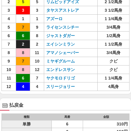
2
5
5
リムピッドアイズ
2 1/2馬身
3
3
3
タヤスアストレア
3 1/2馬身
4
1
1
アズーロ
1 1/4馬身
5
7
9
ライセンスシチー
3/4馬身
6
6
8
ジャストダガー
1/2馬身
7
2
2
エイシンミラン
1 1/2馬身
8
8
11
アマノシェーバー
3/4馬身
9
7
10
ミヤギグルーム
クビ
10
8
12
エンドレスサン
クビ
11
6
7
ヤクモロドリゴ
1 1/4馬身
12
4
4
スリージョリー
4馬身
払戻金
種類
馬番
金額
単勝
6
310円