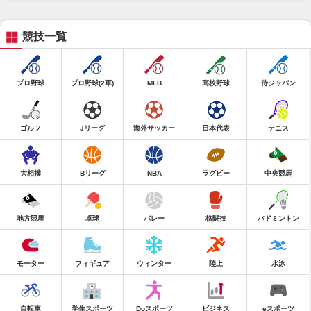
競技一覧
プロ野球
プロ野球(2軍)
MLB
高校野球
侍ジャパン
ゴルフ
Jリーグ
海外サッカー
日本代表
テニス
大相撲
Bリーグ
NBA
ラグビー
中央競馬
地方競馬
卓球
バレー
格闘技
バドミントン
モーター
フィギュア
ウィンター
陸上
水泳
自転車
学生スポーツ
Doスポーツ
ビジネス
eスポーツ