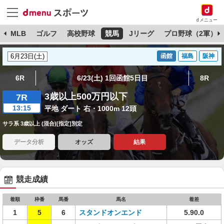
dメニュー
球
MLB
ゴルフ
高校野球
競馬
Jリーグ
プロ野球（2軍）
函館
福島
阪神
6R
6/23(土) 1回函館5日目
8R
3歳以上500万円以下
7R
13:15
平地 ダート 右・1000m 12頭
サラ系 3歳以上 (混合)[指定]別定
データ分析
オッズ
結果
競走成績
着順
枠番
馬番
馬名
着差
1
5
6
スタンドオンエンド
5.90.0