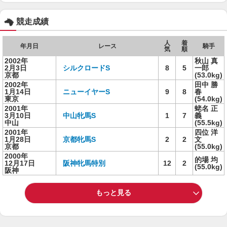
競走成績
人
着
年月日
レース
騎手
気
順
2002年
秋山 真
2月3日
シルクロードS
8
5
一郎
京都
(53.0kg)
2002年
田中 勝
1月14日
ニューイヤーS
9
8
春
東京
(54.0kg)
2001年
蛯名 正
3月10日
中山牝馬S
1
7
義
中山
(55.5kg)
2001年
四位 洋
1月28日
京都牝馬S
2
2
文
京都
(55.0kg)
2000年
的場 均
12月17日
阪神牝馬特別
12
2
(55.0kg)
阪神
もっと見る