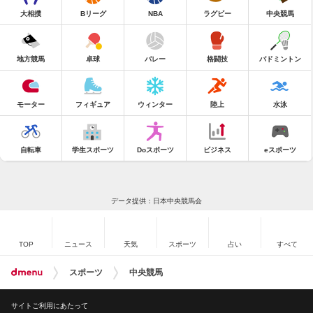
大相撲
Bリーグ
NBA
ラグビー
中央競馬
地方競馬
卓球
バレー
格闘技
バドミントン
モーター
フィギュア
ウィンター
陸上
水泳
自転車
学生スポーツ
Doスポーツ
ビジネス
eスポーツ
データ提供：日本中央競馬会
TOP
ニュース
天気
スポーツ
占い
すべて
スポーツ
中央競馬
サイトご利用にあたって