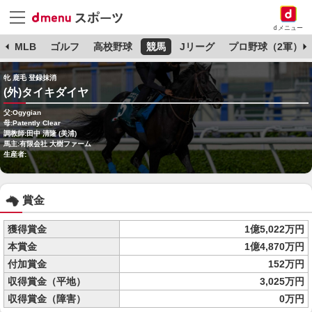
dメニュー
球
MLB
ゴルフ
高校野球
競馬
Jリーグ
プロ野球（2軍）
牝 鹿毛 登録抹消
(外)タイキダイヤ
父:Ogygian
母:Patently Clear
調教師:田中 清隆 (美浦)
馬主:有限会社 大樹ファーム
生産者:
賞金
獲得賞金
1億5,022万円
本賞金
1億4,870万円
付加賞金
152万円
収得賞金（平地）
3,025万円
収得賞金（障害）
0万円