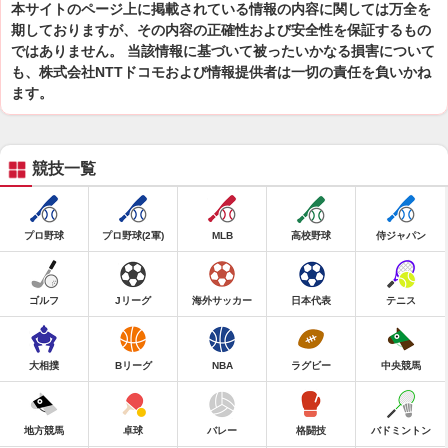
本サイトのページ上に掲載されている情報の内容に関しては万全を
期しておりますが、その内容の正確性および安全性を保証するもの
ではありません。 当該情報に基づいて被ったいかなる損害について
も、株式会社NTTドコモおよび情報提供者は一切の責任を負いかね
ます。
競技一覧
プロ野球
プロ野球(2軍)
MLB
高校野球
侍ジャパン
ゴルフ
Jリーグ
海外サッカー
日本代表
テニス
大相撲
Bリーグ
NBA
ラグビー
中央競馬
地方競馬
卓球
バレー
格闘技
バドミントン