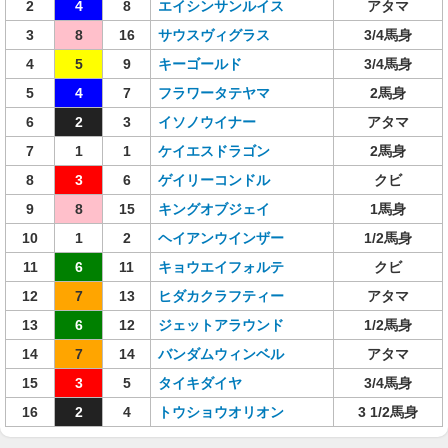
2
4
8
エイシンサンルイス
アタマ
3
8
16
サウスヴィグラス
3/4馬身
4
5
9
キーゴールド
3/4馬身
5
4
7
フラワータテヤマ
2馬身
6
2
3
イソノウイナー
アタマ
7
1
1
ケイエスドラゴン
2馬身
8
3
6
ゲイリーコンドル
クビ
9
8
15
キングオブジェイ
1馬身
10
1
2
ヘイアンウインザー
1/2馬身
11
6
11
キョウエイフォルテ
クビ
12
7
13
ヒダカクラフティー
アタマ
13
6
12
ジェットアラウンド
1/2馬身
14
7
14
バンダムウィンベル
アタマ
15
3
5
タイキダイヤ
3/4馬身
16
2
4
トウショウオリオン
3 1/2馬身