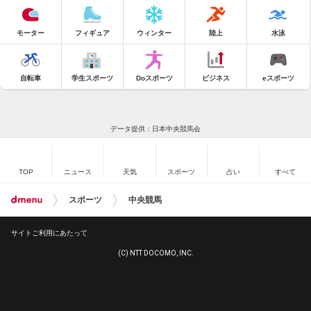
モーター
フィギュア
ウィンター
陸上
水泳
自転車
学生スポーツ
Doスポーツ
ビジネス
eスポーツ
データ提供：日本中央競馬会
TOP
ニュース
天気
スポーツ
占い
すべて
スポーツ
中央競馬
サイトご利用にあたって
(C) NTT DOCOMO, INC.