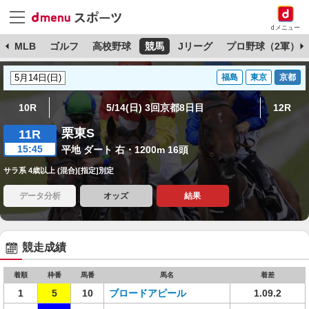
dメニュー
球
MLB
ゴルフ
高校野球
競馬
Jリーグ
プロ野球（2軍）
福島
東京
京都
10R
5/14(日) 3回京都8日目
12R
栗東S
11R
15:45
平地 ダート 右・1200m 16頭
サラ系 4歳以上 (混合)[指定]別定
データ分析
オッズ
結果
競走成績
着順
枠番
馬番
馬名
着差
1
5
10
ブロードアピール
1.09.2