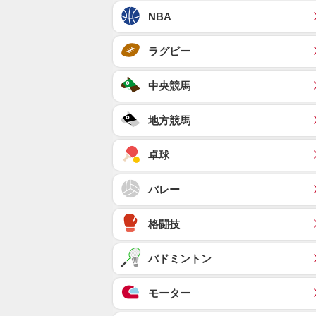
NBA
ラグビー
中央競馬
地方競馬
卓球
バレー
格闘技
バドミントン
モーター