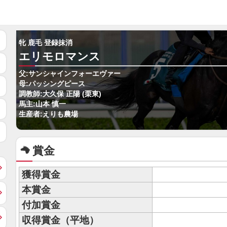
牝 鹿毛 登録抹消
エリモロマンス
父:サンシャインフォーエヴァー
母:パッシングピース
調教師:大久保 正陽 (栗東)
馬主:山本 慎一
生産者:えりも農場
賞金
獲得賞金
本賞金
付加賞金
収得賞金（平地）