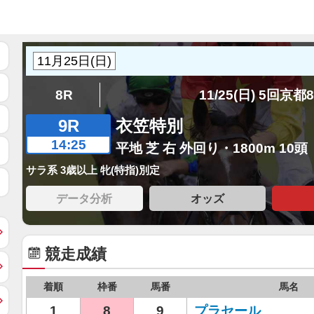
8R
11/25(日) 5回京都
9R
衣笠特別
14:25
平地 芝 右 外回り・1800m 10頭
サラ系 3歳以上 牝(特指)別定
データ分析
オッズ
競走成績
着順
枠番
馬番
馬名
1
8
9
プラセール