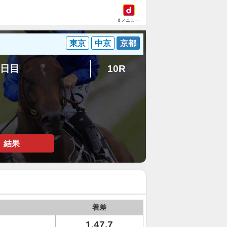
dメニュー
東京
中京
京都
8日目
10R
結果
着差
1.47.7