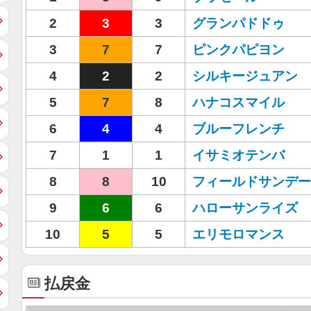
2
3
3
グランパドドゥ
3
7
7
ピンクパピヨン
4
2
2
シルキージュアン
5
7
8
ハナコスマイル
6
4
4
ブルーフレンチ
7
1
1
イサミオテンバ
8
8
10
フィールドサンデー
9
6
6
ハローサンライズ
10
5
5
エリモロマンス
払戻金