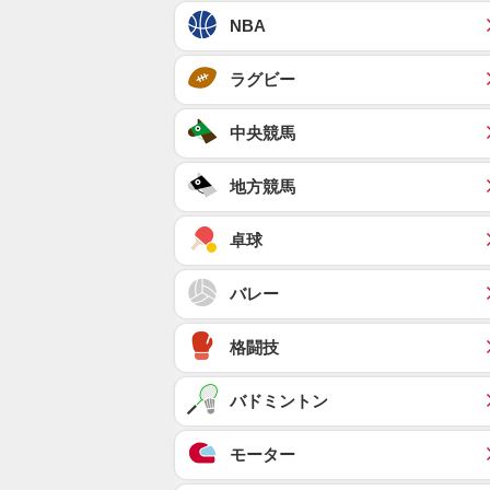
NBA
ラグビー
中央競馬
地方競馬
卓球
バレー
格闘技
バドミントン
モーター