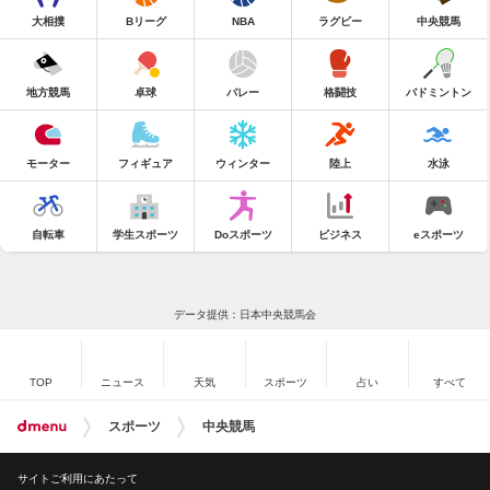
大相撲
Bリーグ
NBA
ラグビー
中央競馬
地方競馬
卓球
バレー
格闘技
バドミントン
モーター
フィギュア
ウィンター
陸上
水泳
自転車
学生スポーツ
Doスポーツ
ビジネス
eスポーツ
データ提供：日本中央競馬会
TOP
ニュース
天気
スポーツ
占い
すべて
スポーツ
中央競馬
サイトご利用にあたって