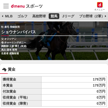
dメニュー
球
MLB
ゴルフ
高校野球
競馬
Jリーグ
プロ野球（2軍）
牡 鹿毛 登録抹消
ショウナンバイパス
父:オジジアン
母:チャーミングボニー
調教師:上原 博之 (美浦)
馬主:国本 哲秀
生産者:成隆牧場
賞金
獲得賞金
179万円
本賞金
179万円
付加賞金
0万円
収得賞金（平地）
0万円
収得賞金（障害）
0万円