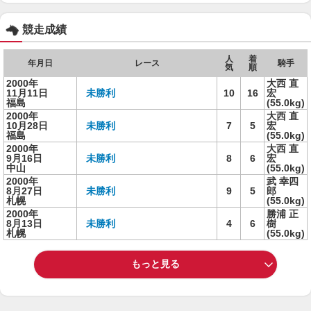
競走成績
人
着
年月日
レース
騎手
気
順
2000年
大西 直
11月11日
未勝利
10
16
宏
福島
(55.0kg)
2000年
大西 直
10月28日
未勝利
7
5
宏
福島
(55.0kg)
2000年
大西 直
9月16日
未勝利
8
6
宏
中山
(55.0kg)
2000年
武 幸四
8月27日
未勝利
9
5
郎
札幌
(55.0kg)
2000年
勝浦 正
8月13日
未勝利
4
6
樹
札幌
(55.0kg)
もっと見る