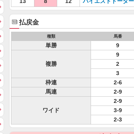
13
8
12
ハイエストドーター
払戻金
種類
馬番
単勝
9
9
複勝
2
3
枠連
2-6
馬連
2-9
2-9
ワイド
3-9
2-3