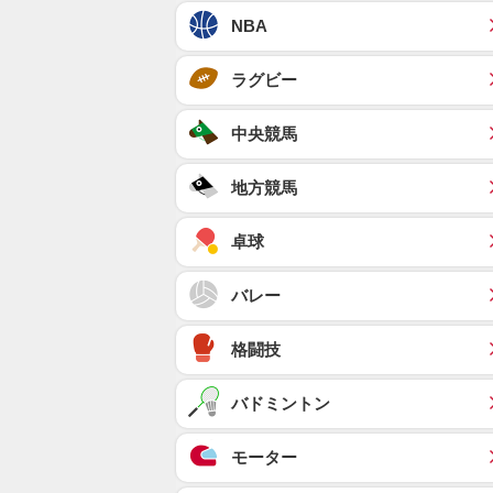
NBA
ラグビー
中央競馬
地方競馬
卓球
バレー
格闘技
バドミントン
モーター