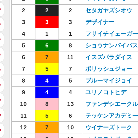
2
2
2
セタガヤズシオウ
3
3
3
デザイナー
4
1
1
フサイチイェーガー
5
6
8
ショウナンバイパス
6
7
11
イスズパラダイス
7
5
7
ポリッシュジョー
8
4
5
ブルーマイジョイ
9
4
4
ユリノコトヒデ
10
8
13
ファンデシエークル
11
5
6
テッケンアカデミー
12
7
10
ウイナーズトーク