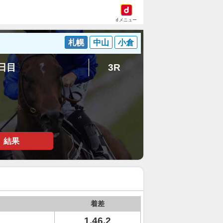
dメニュー
札幌
中山
小倉
8日目
3R
結果
着差
1.46.2