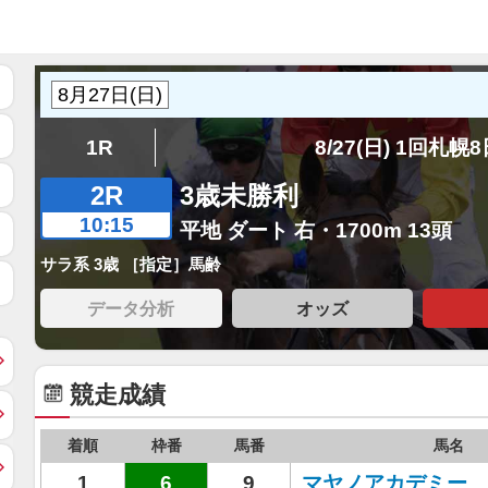
1R
8/27(日) 1回札幌
2R
3歳未勝利
10:15
平地 ダート 右・1700m 13頭
サラ系 3歳 ［指定］馬齢
データ分析
オッズ
競走成績
着順
枠番
馬番
馬名
1
6
9
マヤノアカデミー