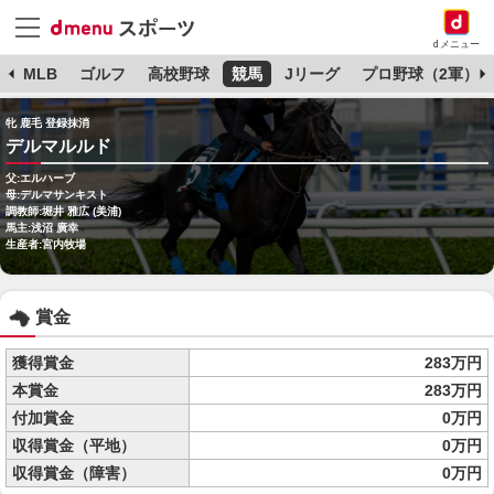
dメニュー
球
MLB
ゴルフ
高校野球
競馬
Jリーグ
プロ野球（2軍）
牝 鹿毛 登録抹消
デルマルルド
父:エルハーブ
母:デルマサンキスト
調教師:堀井 雅広 (美浦)
馬主:浅沼 廣幸
生産者:宮内牧場
賞金
獲得賞金
283万円
本賞金
283万円
付加賞金
0万円
収得賞金（平地）
0万円
収得賞金（障害）
0万円