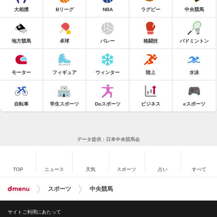
大相撲
Bリーグ
NBA
ラグビー
中央競馬
地方競馬
卓球
バレー
格闘技
バドミントン
モーター
フィギュア
ウィンター
陸上
水泳
自転車
学生スポーツ
Doスポーツ
ビジネス
eスポーツ
データ提供：日本中央競馬会
TOP
ニュース
天気
スポーツ
占い
すべて
スポーツ
中央競馬
サイトご利用にあたって