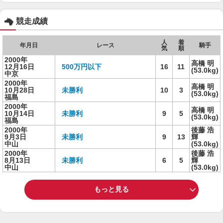
競走成績
人
着
年月日
レース
騎手
気
順
2000年
高橋 明
12月16日
500万円以下
16
11
(53.0kg)
中京
2000年
高橋 明
10月28日
未勝利
10
3
(53.0kg)
福島
2000年
高橋 明
10月14日
未勝利
9
5
(53.0kg)
福島
2000年
後藤 浩
9月3日
未勝利
9
13
輝
中山
(53.0kg)
2000年
後藤 浩
8月13日
未勝利
6
5
輝
中山
(53.0kg)
もっと見る