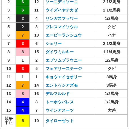
2
6
12
ソーニディソーニ
2 1/2馬身
3
6
11
ウイズハヤテカゼ
2 1/2馬身
4
2
4
リンガスフラワー
1/2馬身
5
2
3
ブレスマイソウル
クビ
6
7
13
エーピーランシュウ
ハナ
7
3
6
シェリー
2 1/2馬身
8
8
15
ダイワミルキー
1 1/4馬身
9
1
2
エプソムブラウニー
1/2馬身
10
3
5
フェアリーステージ
クビ
11
1
1
キョウエイセオリー
3馬身
12
7
14
エントゥシアズモ
3馬身
13
8
16
デルマルルド
1/2馬身
14
4
8
トーホウパレス
1/2馬身
15
4
7
ウインアスーツ
大差
競争
5
10
タイローゼット
中止