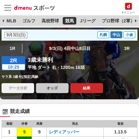
dメニュー
球
MLB
ゴルフ
高校野球
競馬
Jリーグ
プロ野球（2軍）
札幌
中山
小倉
1R
9/3(日) 4回中山8日目
3R
3歳未勝利
2R
10:25
平地 ダート 右・1200m 16頭
サラ系 3歳 牝[指定]馬齢
データ分析
オッズ
結果
競走成績
着順
枠番
馬番
馬名
着差
1
5
9
レディアッパー
1.13.5