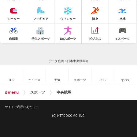
モーター
フィギュア
ウィンター
陸上
水泳
自転車
学生スポーツ
Doスポーツ
ビジネス
eスポーツ
データ提供：日本中央競馬会
TOP
ニュース
天気
スポーツ
占い
すべて
スポーツ
中央競馬
サイトご利用にあたって
(C) NTT DOCOMO, INC.