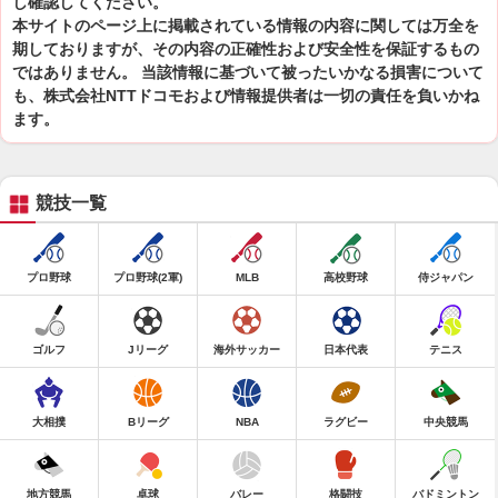
し確認してください。
本サイトのページ上に掲載されている情報の内容に関しては万全を
期しておりますが、その内容の正確性および安全性を保証するもの
ではありません。 当該情報に基づいて被ったいかなる損害について
も、株式会社NTTドコモおよび情報提供者は一切の責任を負いかね
ます。
競技一覧
プロ野球
プロ野球(2軍)
MLB
高校野球
侍ジャパン
ゴルフ
Jリーグ
海外サッカー
日本代表
テニス
大相撲
Bリーグ
NBA
ラグビー
中央競馬
地方競馬
卓球
バレー
格闘技
バドミントン