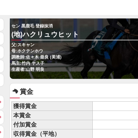
セン 黒鹿毛 登録抹消
(地)ハクリュウヒット
父:スキャン
母:ホクテンホウ
調教師:佐々木 亜良 (美浦)
馬主:竹内 ヤス子
生産者:山野 明良
賞金
獲得賞金
本賞金
付加賞金
収得賞金（平地）