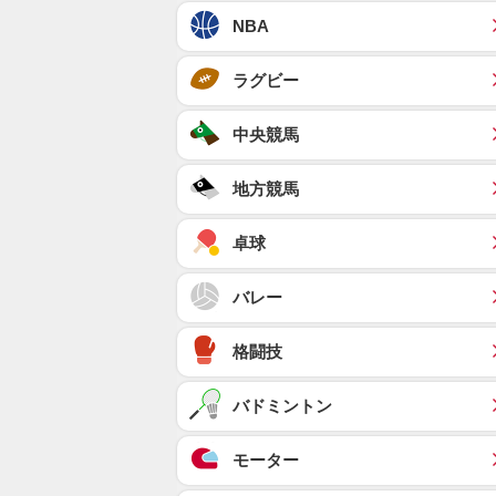
NBA
ラグビー
中央競馬
地方競馬
卓球
バレー
格闘技
バドミントン
モーター