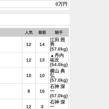
0万円
人気
着順
騎手
江田 照
12
14
男
(57.0kg)
▲丹内
12
13
祐次
(54.0kg)
横山 典
10
10
弘
(57.0kg)
石神 深
8
16
一
(57.0kg)
石神 深
12
3
一