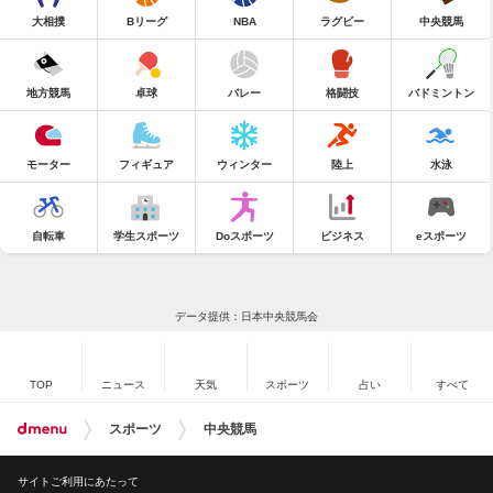
大相撲
Bリーグ
NBA
ラグビー
中央競馬
地方競馬
卓球
バレー
格闘技
バドミントン
モーター
フィギュア
ウィンター
陸上
水泳
自転車
学生スポーツ
Doスポーツ
ビジネス
eスポーツ
データ提供：日本中央競馬会
TOP
ニュース
天気
スポーツ
占い
すべて
スポーツ
中央競馬
サイトご利用にあたって