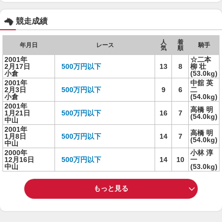
競走成績
人
着
年月日
レース
騎手
気
順
2001年
☆二本
2月17日
500万円以下
13
8
柳 壮
小倉
(53.0kg)
2001年
中舘 英
2月3日
500万円以下
9
6
二
小倉
(54.0kg)
2001年
高橋 明
1月21日
500万円以下
16
7
(54.0kg)
中山
2001年
高橋 明
1月8日
500万円以下
14
7
(54.0kg)
中山
2000年
小林 淳
12月16日
500万円以下
14
10
一
中山
(53.0kg)
もっと見る