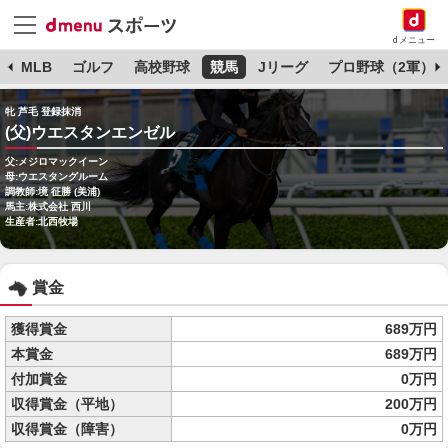
dメニュー
球
MLB
ゴルフ
高校野球
競馬
Jリーグ
プロ野球（2軍）
牝 芦毛 登録抹消
(父)ウエスタンエンゼル
父:メジロマックイーン
母:ウエスタングルーム
調教師:境 征勝 (美浦)
馬主:株式会社 西川
生産者:北西牧場
賞金
獲得賞金
689万円
本賞金
689万円
付加賞金
0万円
収得賞金（平地）
200万円
収得賞金（障害）
0万円