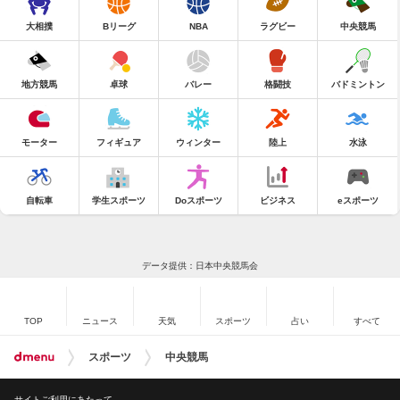
大相撲
Bリーグ
NBA
ラグビー
中央競馬
地方競馬
卓球
バレー
格闘技
バドミントン
モーター
フィギュア
ウィンター
陸上
水泳
自転車
学生スポーツ
Doスポーツ
ビジネス
eスポーツ
データ提供：日本中央競馬会
TOP
ニュース
天気
スポーツ
占い
すべて
スポーツ
中央競馬
サイトご利用にあたって