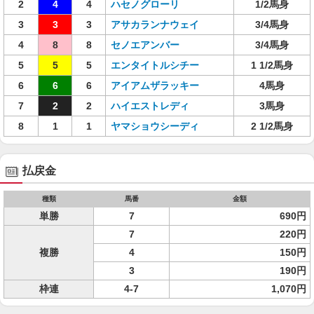
2
4
4
ハセノグローリ
1/2馬身
3
3
3
アサカランナウェイ
3/4馬身
4
8
8
セノエアンバー
3/4馬身
5
5
5
エンタイトルシチー
1 1/2馬身
6
6
6
アイアムザラッキー
4馬身
7
2
2
ハイエストレディ
3馬身
8
1
1
ヤマショウシーディ
2 1/2馬身
払戻金
種類
馬番
金額
単勝
7
690円
7
220円
複勝
4
150円
3
190円
枠連
4-7
1,070円