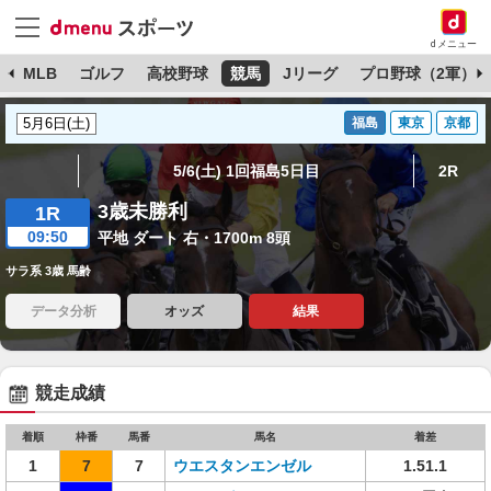
dメニュー
球
MLB
ゴルフ
高校野球
競馬
Jリーグ
プロ野球（2軍）
福島
東京
京都
5/6(土) 1回福島5日目
2R
3歳未勝利
1R
09:50
平地 ダート 右・1700m 8頭
サラ系 3歳 馬齢
データ分析
オッズ
結果
競走成績
着順
枠番
馬番
馬名
着差
1
7
7
ウエスタンエンゼル
1.51.1