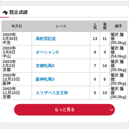
競走成績
人
着
年月日
レース
騎手
気
順
2003年
菊沢 隆
3月30日
高松宮記念
13
11
徳
中京
(55.0kg)
2003年
菊沢 隆
3月8日
オーシャンS
8
4
徳
中山
(54.0kg)
2003年
菊沢 隆
2月2日
京都牝馬S
7
16
徳
京都
(55.0kg)
2002年
菊沢 隆
12月15日
阪神牝馬S
6
6
徳
阪神
(55.0kg)
2002年
菊沢 隆
11月10日
エリザベス女王杯
6
10
徳
京都
(56.0kg)
もっと見る