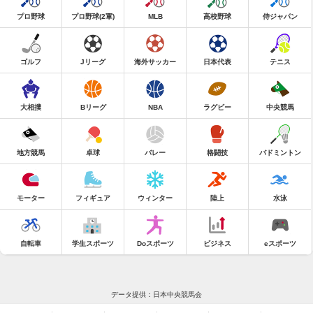
プロ野球
プロ野球(2軍)
MLB
高校野球
侍ジャパン
ゴルフ
Jリーグ
海外サッカー
日本代表
テニス
大相撲
Bリーグ
NBA
ラグビー
中央競馬
地方競馬
卓球
バレー
格闘技
バドミントン
モーター
フィギュア
ウィンター
陸上
水泳
自転車
学生スポーツ
Doスポーツ
ビジネス
eスポーツ
データ提供：日本中央競馬会