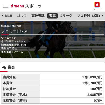
dメニュー
球
MLB
ゴルフ
高校野球
競馬
Jリーグ
プロ野球（2軍）
牝 黒鹿毛 登録抹消
ジェミードレス
父:トニービン
母:ブリリアントカット
調教師:坂本 勝美 (美浦)
馬主:吉田 照哉
生産者:社台ファーム
賞金
獲得賞金
1億8,890万円
本賞金
1億8,700万円
付加賞金
190万円
収得賞金（平地）
2,685万円
収得賞金（障害）
0万円