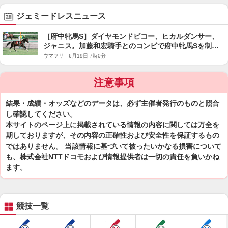
ジェミードレスニュース
［府中牝馬S］ダイヤモンドビコー、ヒカルダンサー、
ジャニス。加藤和宏騎手とのコンビで府中牝馬Sを制し
た馬たち
ウマフリ 6月19日 7時0分
注意事項
結果・成績・オッズなどのデータは、必ず主催者発行のものと照合
し確認してください。
本サイトのページ上に掲載されている情報の内容に関しては万全を
期しておりますが、その内容の正確性および安全性を保証するもの
ではありません。 当該情報に基づいて被ったいかなる損害について
も、株式会社NTTドコモおよび情報提供者は一切の責任を負いかね
ます。
競技一覧