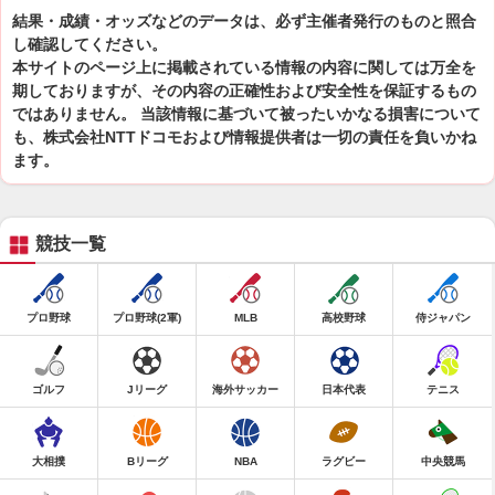
結果・成績・オッズなどのデータは、必ず主催者発行のものと照合
し確認してください。
本サイトのページ上に掲載されている情報の内容に関しては万全を
期しておりますが、その内容の正確性および安全性を保証するもの
ではありません。 当該情報に基づいて被ったいかなる損害について
も、株式会社NTTドコモおよび情報提供者は一切の責任を負いかね
ます。
競技一覧
プロ野球
プロ野球(2軍)
MLB
高校野球
侍ジャパン
ゴルフ
Jリーグ
海外サッカー
日本代表
テニス
大相撲
Bリーグ
NBA
ラグビー
中央競馬