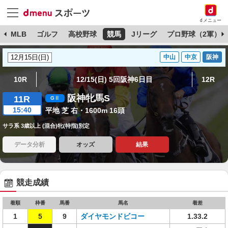
dメニュー
球
MLB
ゴルフ
高校野球
競馬
Jリーグ
プロ野球（2軍）
中山
中京
阪神
10R
12/15(日) 5回阪神6日目
12R
阪神牝馬S
11R
15:40
平地 芝 右・1600m 16頭
サラ系 3歳以上 (混合)牝(特指)別定
データ分析
オッズ
結果
競走成績
着順
枠番
馬番
馬名
着差
1
5
9
ダイヤモンドビコー
1.33.2