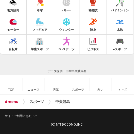
地方競馬
卓球
バレー
格闘技
バドミントン
モーター
フィギュア
ウィンター
陸上
水泳
自転車
学生スポーツ
Doスポーツ
ビジネス
eスポーツ
データ提供：日本中央競馬会
TOP
ニュース
天気
スポーツ
占い
すべて
スポーツ
中央競馬
サイトご利用にあたって
(C) NTT DOCOMO, INC.