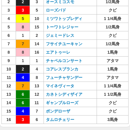
2
2
3
オースミコスモ
1/2馬身
3
3
5
ローズバド
クビ
4
5
10
ミツワトップレディ
1 1/4馬身
5
8
15
トーワトレジャー
1/2馬身
6
1
2
ジェミードレス
クビ
7
7
14
フサイチユーキャン
1/2馬身
8
8
16
エアトゥーレ
1馬身
9
1
1
チャペルコンサート
アタマ
10
2
4
コアレスブランカ
1馬身
11
4
8
フューチャサンデー
アタマ
12
7
13
マイネヴィータ
1 1/4馬身
13
6
12
カネトシディザイア
1 1/2馬身
14
6
11
ギャンブルローズ
クビ
15
4
7
ポンデローザ
クビ
16
3
6
タムロチェリー
3馬身