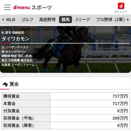
dメニュー
球
MLB
ゴルフ
高校野球
競馬
Jリーグ
プロ野球（2軍）
牡 栗毛 登録抹消
ダイワカモン
父:ノーザンテースト
母:カミングスーン
調教師:蛯名 信広 (美浦)
馬主:大和商事 株式会社
生産者:ノーザンファーム
賞金
獲得賞金
717万円
本賞金
717万円
付加賞金
0万円
収得賞金（平地）
200万円
収得賞金（障害）
0万円