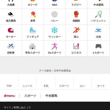
大相撲
Bリーグ
NBA
ラグビー
中央競馬
地方競馬
卓球
バレー
格闘技
バドミントン
モーター
フィギュア
ウィンター
陸上
水泳
自転車
学生スポーツ
Doスポーツ
ビジネス
eスポーツ
データ提供：日本中央競馬会
TOP
ニュース
天気
スポーツ
占い
すべて
スポーツ
中央競馬
サイトご利用にあたって