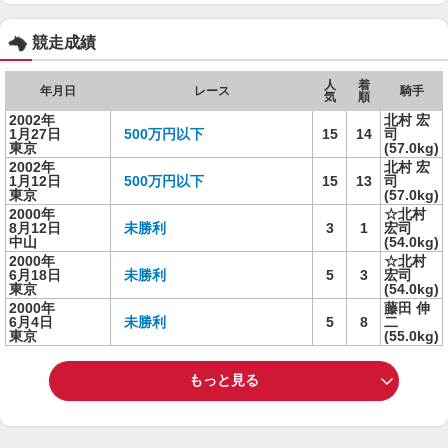
競走成績
人
着
年月日
レース
騎手
気
順
2002年
北村 宏
1月27日
500万円以下
15
14
司
東京
(57.0kg)
2002年
北村 宏
1月12日
500万円以下
15
13
司
東京
(57.0kg)
2000年
☆北村
8月12日
未勝利
3
1
宏司
中山
(54.0kg)
2000年
☆北村
6月18日
未勝利
5
3
宏司
東京
(54.0kg)
2000年
藤田 伸
6月4日
未勝利
5
8
二
東京
(55.0kg)
もっと見る