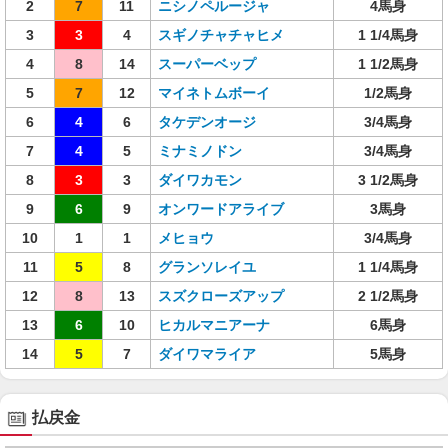
2
7
11
ニシノペルージャ
4馬身
3
3
4
スギノチャチャヒメ
1 1/4馬身
4
8
14
スーパーベップ
1 1/2馬身
5
7
12
マイネトムボーイ
1/2馬身
6
4
6
タケデンオージ
3/4馬身
7
4
5
ミナミノドン
3/4馬身
8
3
3
ダイワカモン
3 1/2馬身
9
6
9
オンワードアライブ
3馬身
10
1
1
メヒョウ
3/4馬身
11
5
8
グランソレイユ
1 1/4馬身
12
8
13
スズクローズアップ
2 1/2馬身
13
6
10
ヒカルマニアーナ
6馬身
14
5
7
ダイワマライア
5馬身
払戻金