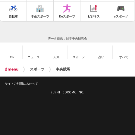
自転車
学生スポーツ
Doスポーツ
ビジネス
eスポーツ
データ提供：日本中央競馬会
TOP
ニュース
天気
スポーツ
占い
すべて
スポーツ
中央競馬
サイトご利用にあたって
(C) NTT DOCOMO, INC.