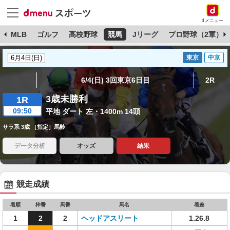
dメニュー
球
MLB
ゴルフ
高校野球
競馬
Jリーグ
プロ野球（2軍）
東京
中京
6/4(日) 3回東京6日目
2R
3歳未勝利
1R
09:50
平地 ダート 左・1400m 14頭
サラ系 3歳 ［指定］馬齢
データ分析
オッズ
結果
競走成績
着順
枠番
馬番
馬名
着差
1
2
2
ヘッドアスリート
1.26.8