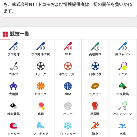
も、株式会社NTTドコモおよび情報提供者は一切の責任を負いかね
ます。
競技一覧
プロ野球
プロ野球(2軍)
MLB
高校野球
侍ジャパン
ゴルフ
Jリーグ
海外サッカー
日本代表
テニス
大相撲
Bリーグ
NBA
ラグビー
中央競馬
地方競馬
卓球
バレー
格闘技
バドミントン
モーター
フィギュア
ウィンター
陸上
水泳