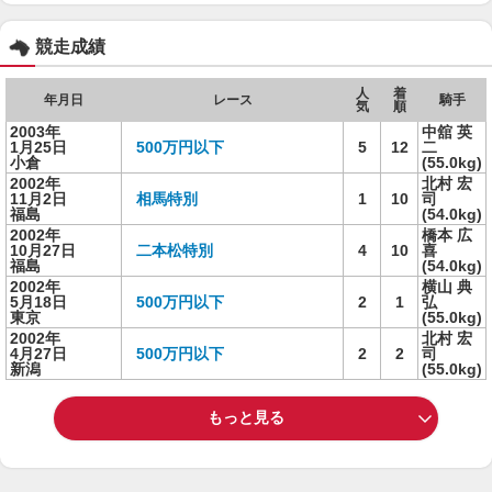
競走成績
人
着
年月日
レース
騎手
気
順
2003年
中舘 英
1月25日
500万円以下
5
12
二
小倉
(55.0kg)
2002年
北村 宏
11月2日
相馬特別
1
10
司
福島
(54.0kg)
2002年
橋本 広
10月27日
二本松特別
4
10
喜
福島
(54.0kg)
2002年
横山 典
5月18日
500万円以下
2
1
弘
東京
(55.0kg)
2002年
北村 宏
4月27日
500万円以下
2
2
司
新潟
(55.0kg)
もっと見る