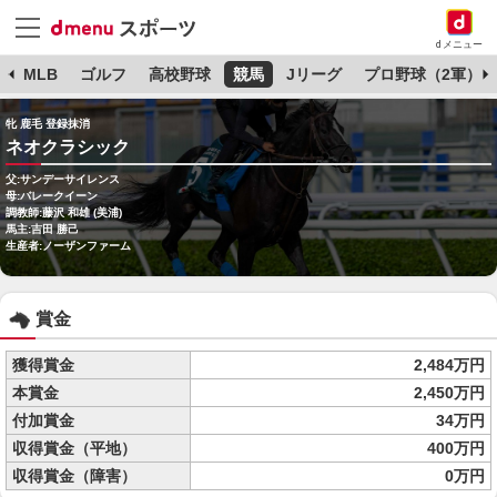
dメニュー
球
MLB
ゴルフ
高校野球
競馬
Jリーグ
プロ野球（2軍）
牝 鹿毛 登録抹消
ネオクラシック
父:サンデーサイレンス
母:バレークイーン
調教師:藤沢 和雄 (美浦)
馬主:吉田 勝己
生産者:ノーザンファーム
賞金
獲得賞金
2,484万円
本賞金
2,450万円
付加賞金
34万円
収得賞金（平地）
400万円
収得賞金（障害）
0万円