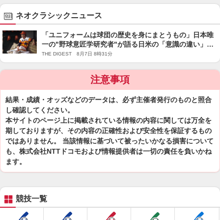
ネオクラシックニュース
「ユニフォームは球団の歴史を身にまとうもの」日本唯
一の"野球意匠学研究者"が語る日米の「意識の違い」＜
SLUGGER＞
THE DIGEST 8月7日 8時31分
注意事項
結果・成績・オッズなどのデータは、必ず主催者発行のものと照合
し確認してください。
本サイトのページ上に掲載されている情報の内容に関しては万全を
期しておりますが、その内容の正確性および安全性を保証するもの
ではありません。 当該情報に基づいて被ったいかなる損害について
も、株式会社NTTドコモおよび情報提供者は一切の責任を負いかね
ます。
競技一覧