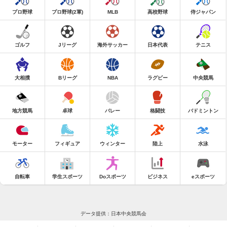
プロ野球
プロ野球(2軍)
MLB
高校野球
侍ジャパン
ゴルフ
Jリーグ
海外サッカー
日本代表
テニス
大相撲
Bリーグ
NBA
ラグビー
中央競馬
地方競馬
卓球
バレー
格闘技
バドミントン
モーター
フィギュア
ウィンター
陸上
水泳
自転車
学生スポーツ
Doスポーツ
ビジネス
eスポーツ
データ提供：日本中央競馬会