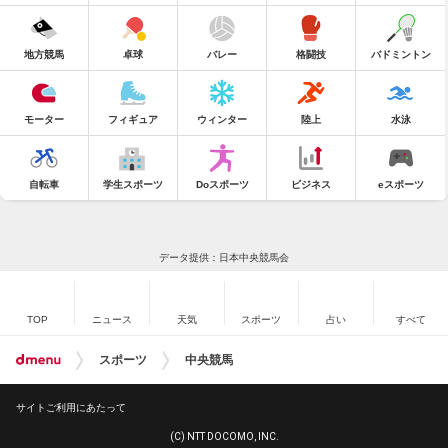
地方競馬
卓球
バレー
格闘技
バドミントン
モーター
フィギュア
ウィンター
陸上
水泳
自転車
学生スポーツ
Doスポーツ
ビジネス
eスポーツ
データ提供：日本中央競馬会
TOP
ニュース
天気
スポーツ
占い
すべて
スポーツ
中央競馬
サイトご利用にあたって
(C) NTT DOCOMO, INC.