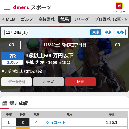
dメニュー
球
MLB
ゴルフ
高校野球
競馬
Jリーグ
プロ野球（2軍）
東京
中京
京都
6R
11/24(土) 5回東京7日目
8R
3歳以上500万円以下
7R
13:05
平地 芝 左・1600m 18頭
サラ系 3歳以上 牝[指定]別定
データ分析
オッズ
結果
競走成績
着順
枠番
馬番
馬名
着差
1
2
4
ショコット
1.35.1