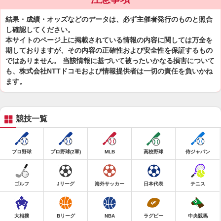
結果・成績・オッズなどのデータは、必ず主催者発行のものと照合
し確認してください。
本サイトのページ上に掲載されている情報の内容に関しては万全を
期しておりますが、その内容の正確性および安全性を保証するもの
ではありません。 当該情報に基づいて被ったいかなる損害について
も、株式会社NTTドコモおよび情報提供者は一切の責任を負いかね
ます。
競技一覧
プロ野球
プロ野球(2軍)
MLB
高校野球
侍ジャパン
ゴルフ
Jリーグ
海外サッカー
日本代表
テニス
大相撲
Bリーグ
NBA
ラグビー
中央競馬