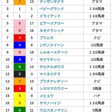
2
7
13
テンザンサクラ
アタマ
3
1
1
ベビーグランド
1 3/4馬身
4
1
2
ドライアッド
1 1/2馬身
5
8
17
ピアースアロー
アタマ
6
8
16
ネオクラシック
アタマ
7
3
5
プリムラ
クビ
8
4
8
シゲノクイーン
1/2馬身
9
8
18
シルキーステージ
1 1/2馬身
10
4
7
サクラテンシ
1/2馬身
11
6
12
テルテルボウズ
1 1/2馬身
12
2
3
マイネステラ
1 3/4馬身
13
7
15
プラチナレディー
クビ
14
3
6
シロヤマロウジー
3馬身
15
5
9
メヒョウ
ハナ
16
5
10
ヤマノハイジ
1 1/2馬身
17
6
11
ウエスタンマリン
5馬身